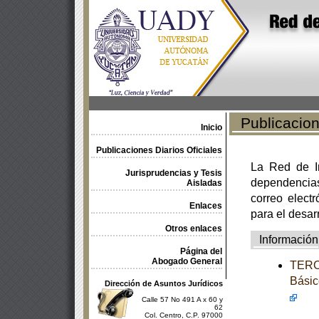
Publicacione
Inicio
Publicaciones Diarios Oficiales
La Red de In
Jurisprudencias y Tesis
dependencia
Aisladas
correo electr
Enlaces
para el desar
Otros enlaces
Información
Página del
Abogado General
TERCE
Básic
Dirección de Asuntos Jurídicos
Calle 57 No 491 A x 60 y
62
Col. Centro, C.P. 97000