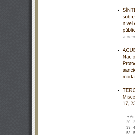
SÍNTE
sobre
nivel
públi
2018-10
ACUER
Nacio
Protoc
sanci
moda
TERCE
Misce
17, 23
« Ant
20
|
39
|
58
|