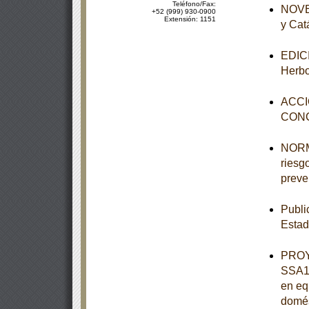
Teléfono/Fax:
NOVEN
+52 (999) 930-0900
Extensión: 1151
y Cat
EDICI
Herbo
ACCI
CON
NORMA
riesgo
preve
Publi
Estad
PROY
SSA1-
en eq
domés