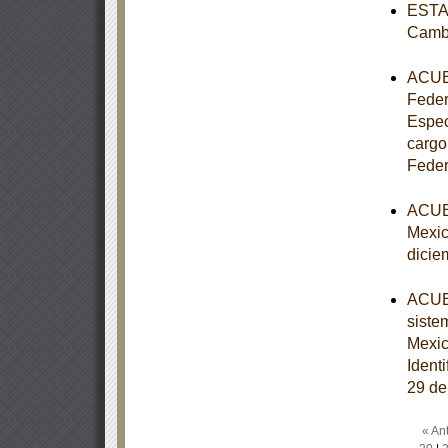
ESTAT
Cambi
ACUER
Federa
Espec
cargo
Feder
ACUER
Mexic
dicie
ACUER
siste
Mexi
Ident
29 de
« Ant