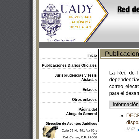
Publicacione
Inicio
Publicaciones Diarios Oficiales
La Red de In
Jurisprudencias y Tesis
dependencia
Aisladas
correo electr
Enlaces
para el desar
Otros enlaces
Información
Página del
Abogado General
DECRE
dispo
Dirección de Asuntos Jurídicos
12-07
Calle 57 No 491 A x 60 y
62
Col. Centro, C.P. 97000