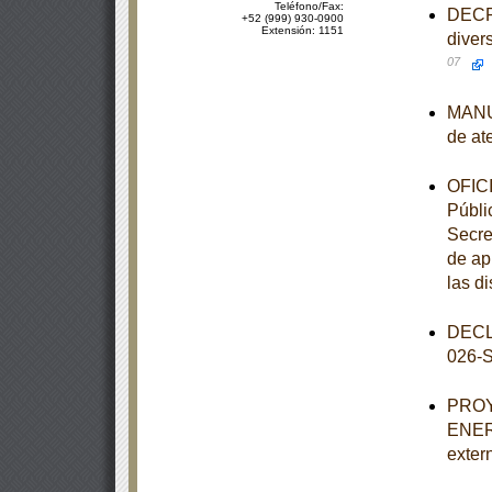
Teléfono/Fax:
DECRE
+52 (999) 930-0900
Extensión: 1151
diver
07
MANUA
de at
OFICI
Públic
Secre
de ap
las d
DECL
026-
PROY
ENER-
exter