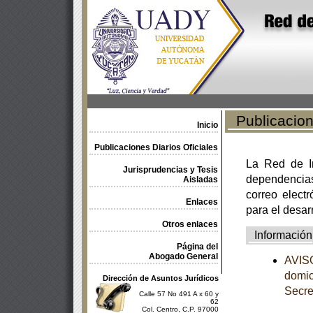
Publicacione
Inicio
Publicaciones Diarios Oficiales
La Red de In
Jurisprudencias y Tesis
dependencia
Aisladas
correo electr
Enlaces
para el desar
Otros enlaces
Información
Página del
Abogado General
AVISO
domic
Dirección de Asuntos Jurídicos
Secre
Calle 57 No 491 A x 60 y
62
Col. Centro, C.P. 97000