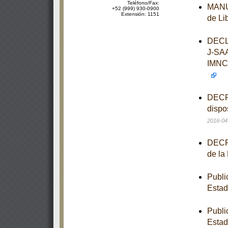
Teléfono/Fax:
MANUA
+52 (999) 930-0900
Extensión: 1151
de Li
DECL
J-SA
IMNC
DECRE
dispo
2016-04
DECRE
de la
Publi
Estad
Publi
Estad