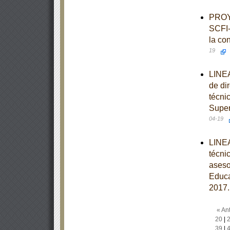
PROY
SCFI-
la co
19
LINEA
de di
técni
Super
04-19
LINEA
técni
aseso
Educa
2017.
« Ant
20
|
39
|