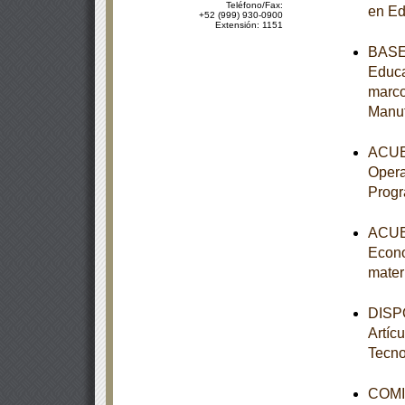
Teléfono/Fax:
en Ed
+52 (999) 930-0900
Extensión: 1151
BASES
Educa
marco
Manu
ACUER
Opera
Prog
ACUER
Econo
mater
DISPO
Artíc
Tecno
COMI