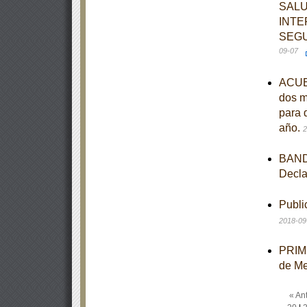
SALU
INTE
SEGU
09-07
ACUER
dos m
para 
año.
2
BANDO
Decla
Publi
2018-09
PRIME
de M
« Ant