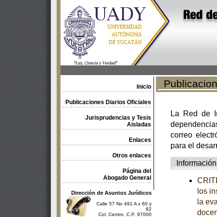
Publicacione
Inicio
Publicaciones Diarios Oficiales
La Red de In
Jurisprudencias y Tesis
dependencia
Aisladas
correo electr
Enlaces
para el desar
Otros enlaces
Información
Página del
Abogado General
CRITE
los i
Dirección de Asuntos Jurídicos
la ev
Calle 57 No 491 A x 60 y
62
docen
Col. Centro, C.P. 97000