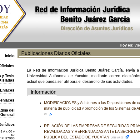
Hoy es:
Vie
Publicaciones Diarios Oficiales
Inicio
ficiales
La Red de Información Jurídica Benito Juárez García, envía a
 y Tesis
Universidad Autónoma de Yucatán, mediante correo electrónico,
Aisladas
actual que pueda ser útil para el desarrollo de sus actividades.
Enlaces
Información
 enlaces
MODIFICACIONES y Adiciones a las Disposiciones de ca
materia de publicidad y promoción de los Sistemas de Ah
gina del
General
06
Jurídicos
RELACIÓN DE LAS EMPRESAS DE SEGURIDAD PRIV
REVALIDADAS Y REFRENDADAS ANTE LA SECRETAR
1 A x 60 y
62
PÚBLICA DEL ESTADO DE YUCATÁN.
2018-09-05
C.P. 97000