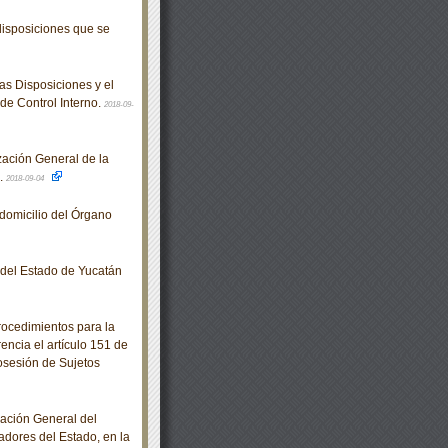
isposiciones que se
s Disposiciones y el
de Control Interno.
2018-09-
zación General de la
.
2018-09-04
domicilio del Órgano
o del Estado de Yucatán
ocedimientos para la
rencia el artículo 151 de
osesión de Sujetos
ación General del
jadores del Estado, en la