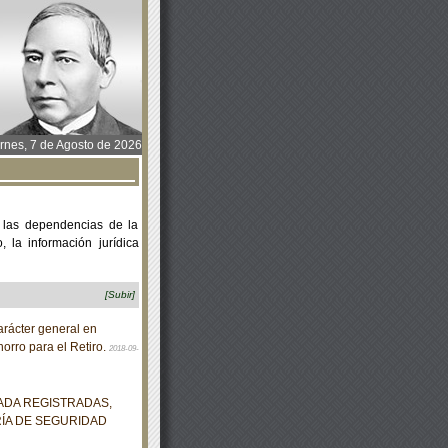
rnes, 7 de Agosto de 2026
 las dependencias de la
 la información jurídica
[Subir]
rácter general en
orro para el Retiro.
2018-09-
ADA REGISTRADAS,
ÍA DE SEGURIDAD