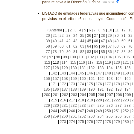
parte relativa a la Dirección Jurídica.
2018-08-30
LISTADO de entidades federativas que incumplieron con
previstas en el artículo 6o. de la Ley de Coordinación Fi
« Anterior
|
1
|
2
|
3
|
4
|
5
|
6
|
7
|
8
|
9
|
10
|
11
|
12
|
13
20
|
21
|
22
|
23
|
24
|
25
|
26
|
27
|
28
|
29
|
30
|
31
|
32
39
|
40
|
41
|
42
|
43
|
44
|
45
|
46
|
47
|
48
|
49
|
50
|
51
58
|
59
|
60
|
61
|
62
|
63
|
64
|
65
|
66
|
67
|
68
|
69
|
70
77
|
78
|
79
|
80
|
81
|
82
|
83
|
84
|
85
|
86
|
87
|
88
|
89
96
|
97
|
98
|
99
|
100
|
101
|
102
|
103
|
104
|
105
|
106
|
112
|
113
|
114
|
115
|
116
|
117
|
118
|
119
|
120
|
121
|
1
127
|
128
|
129
|
130
|
131
|
132
|
133
|
134
|
135
|
136
|
|
142
|
143
|
144
|
145
|
146
|
147
|
148
|
149
|
150
|
1
156
|
157
|
158
|
159
|
160
|
161
|
162
|
163
|
164
|
165
|
|
171
|
172
|
173
|
174
|
175
|
176
|
177
|
178
|
179
|
1
185
|
186
|
187
|
188
|
189
|
190
|
191
|
192
|
193
|
194
|
|
200
|
201
|
202
|
203
|
204
|
205
|
206
|
207
|
208
|
209
|
|
215
|
216
|
217
|
218
|
219
|
220
|
221
|
222
|
223
|
2
229
|
230
|
231
|
232
|
233
|
234
|
235
|
236
|
237
|
238
|
|
244
|
245
|
246
|
247
|
248
|
249
|
250
|
251
|
252
|
2
258
|
259
|
260
|
261
|
262
|
263
|
264
|
265
|
266
|
267
|
|
273
|
274
|
275
|
276
|
277
|
278
|
279
|
280
|
2