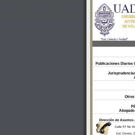
Publicaciones Diarios O
Jurisprudencias
Otros
Pá
Abogado 
Dirección de Asuntos 
Calle 57 No 49
Col. Centro, 