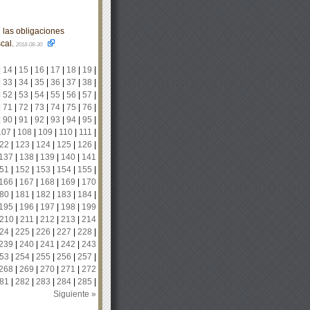
 las obligaciones
scal.
2018-08-30
|
14
|
15
|
16
|
17
|
18
|
19
|
|
33
|
34
|
35
|
36
|
37
|
38
|
|
52
|
53
|
54
|
55
|
56
|
57
|
|
71
|
72
|
73
|
74
|
75
|
76
|
|
90
|
91
|
92
|
93
|
94
|
95
|
107
|
108
|
109
|
110
|
111
|
22
|
123
|
124
|
125
|
126
|
137
|
138
|
139
|
140
|
141
51
|
152
|
153
|
154
|
155
|
166
|
167
|
168
|
169
|
170
80
|
181
|
182
|
183
|
184
|
195
|
196
|
197
|
198
|
199
210
|
211
|
212
|
213
|
214
24
|
225
|
226
|
227
|
228
|
239
|
240
|
241
|
242
|
243
53
|
254
|
255
|
256
|
257
|
268
|
269
|
270
|
271
|
272
81
|
282
|
283
|
284
|
285
|
Siguiente »