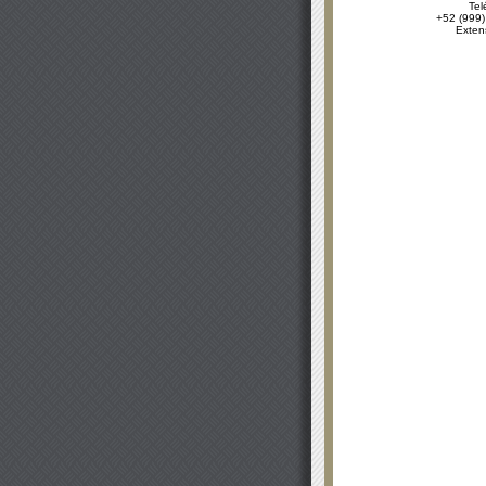
Tel
+52 (999)
Exten