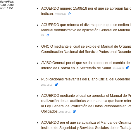
éfono/Fax:
 930-0900
sión: 1151
ACUERDO número 15/08/18 por el que se abrogan las d
indican.
2018-09-05
ACUERDO que reforma el diverso por el que se emiten la
Manual Administrativo de Aplicación General en Materia 
05
OFICIO mediante el cual se expide el Manual de Organi
Coordinación Nacional del Servicio Profesional Docente
AVISO General por el que se da a conocer el cambio de 
Interno de Control en la Secretaría de Salud.
2018-09-03
Publicaciones relevantes del Diario Oficial del Gobiern
2018-08-31
ACUERDO mediante el cual se aprueba el Manual de Pr
realización de las auditorías voluntarias a que hace refe
la Ley General de Protección de Datos Personales en P
Obligados.
2018-08-31
ACUERDO por el que se actualiza el Manual de Organiz
Instituto de Seguridad y Servicios Sociales de los Traba