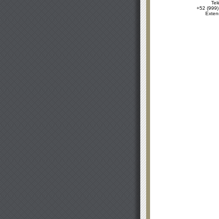
Tel
+52 (999)
Exten