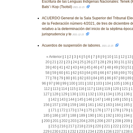
Escritura de las Lenguas Indígenas Nacionales: Tenek (Hu
Bats' i Kop (Tsotsil)
2021-12-15
ACUERDO General de la Sala Superior del Tribunal Elect
de la Federación número 4/2021, de tres de diciembre de
relativo a la determinación del inicio de la séptima époc
jurisprudencia y te
2021-12-15
Acuerdos de suspensión de labores.
2021-12-15
« Anterior
|
1
|
2
|
3
|
4
|
5
|
6
|
7
|
8
|
9
|
10
|
11
|
12
|
13
20
|
21
|
22
|
23
|
24
|
25
|
26
|
27
|
28
|
29
|
30
|
31
|
32
39
|
40
|
41
|
42
|
43
|
44
|
45
|
46
|
47
|
48
|
49
|
50
|
51
58
|
59
|
60
|
61
|
62
|
63
|
64
|
65
|
66
|
67
|
68
|
69
|
70
77
|
78
|
79
|
80
|
81
|
82
|
83
|
84
|
85
|
86
|
87
|
88
|
89
96
|
97
|
98
|
99
|
100
|
101
|
102
|
103
|
104
|
105
|
106
|
112
|
113
|
114
|
115
|
116
|
117
|
118
|
119
|
120
|
121
|
1
127
|
128
|
129
|
130
|
131
|
132
|
133
|
134
|
135
|
136
|
|
142
|
143
|
144
|
145
|
146
|
147
|
148
|
149
|
150
|
1
156
|
157
|
158
|
159
|
160
|
161
|
162
|
163
|
164
|
165
|
|
171
|
172
|
173
|
174
|
175
|
176
|
177
|
178
|
179
|
1
185
|
186
|
187
|
188
|
189
|
190
|
191
|
192
|
193
|
194
|
|
200
|
201
|
202
|
203
|
204
|
205
|
206
|
207
|
208
|
209
|
|
215
|
216
|
217
|
218
|
219
|
220
|
221
|
222
|
223
|
2
229
|
230
|
231
|
232
|
233
|
234
|
235
|
236
|
237
|
238
|