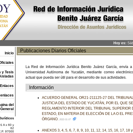
Hoy es:
Sáb
Publicaciones Diarios Oficiales
Inicio
ficiales
La Red de Información Jurídica Benito Juárez García, envía a
 y Tesis
Universidad Autónoma de Yucatán, mediante correo electrónico,
Aisladas
actual que pueda ser útil para el desarrollo de sus actividades.
Enlaces
Información
 enlaces
ACUERDO GENERAL OR21-211125-27 DEL TRIBUNA
JUSTICIA DEL ESTADO DE YUCATÁN, POR EL QUE S
gina del
REGLAMENTO INTERIOR DEL TRIBUNAL SUPERIOR D
General
ESTADO, EN MATERIA DE ELECCIÓN DE LA O EL PR
Jurídicos
ÓRGANO.
2022-01-07
1 A x 60 y
62
ANEXOS 3, 4, 5, 6, 7, 8, 9, 10, 11, 12, 14, 15, 16, 17, 18 
C.P. 97000