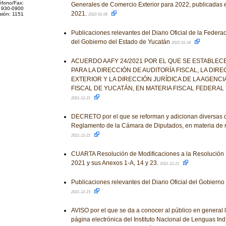
éfono/Fax:
Generales de Comercio Exterior para 2022, publicadas e
 930-0900
2021.
sión: 1151
2022-01-06
Publicaciones relevantes del Diario Oficial de la Federaci
del Gobierno del Estado de Yucatán
2022-01-04
ACUERDO AAFY 24/2021 POR EL QUE SE ESTABLECE
PARA LA DIRECCIÓN DE AUDITORÍA FISCAL, LA DIR
EXTERIOR Y LA DIRECCIÓN JURÍDICA DE LA AGENCI
FISCAL DE YUCATÁN, EN MATERIA FISCAL FEDERAL Y
2021-12-21
DECRETO por el que se reforman y adicionan diversas d
Reglamento de la Cámara de Diputados, en materia de r
2021-12-21
CUARTA Resolución de Modificaciones a la Resolución 
2021 y sus Anexos 1-A, 14 y 23.
2021-12-21
Publicaciones relevantes del Diario Oficial del Gobiern
2021-12-15
AVISO por el que se da a conocer al público en general l
página electrónica del Instituto Nacional de Lenguas In