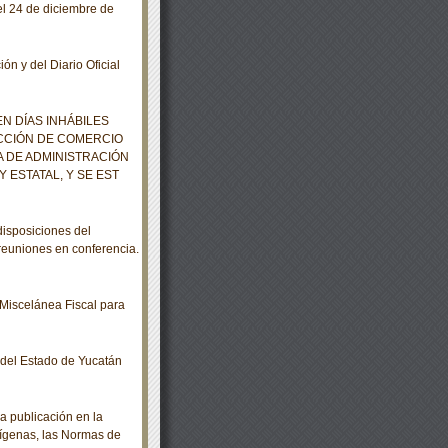
l 24 de diciembre de
ón y del Diario Oficial
N DÍAS INHÁBILES
ECCIÓN DE COMERCIO
A DE ADMINISTRACIÓN
 ESTATAL, Y SE EST
isposiciones del
euniones en conferencia.
Miscelánea Fiscal para
o del Estado de Yucatán
a publicación en la
dígenas, las Normas de