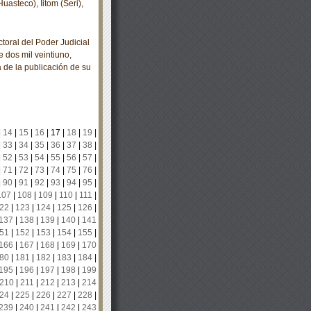
asteco), Iitom (Seri),
oral del Poder Judicial
 dos mil veintiuno,
a de la publicación de su
|
14
|
15
|
16
|
17
|
18
|
19
|
|
33
|
34
|
35
|
36
|
37
|
38
|
|
52
|
53
|
54
|
55
|
56
|
57
|
|
71
|
72
|
73
|
74
|
75
|
76
|
|
90
|
91
|
92
|
93
|
94
|
95
|
107
|
108
|
109
|
110
|
111
|
22
|
123
|
124
|
125
|
126
|
137
|
138
|
139
|
140
|
141
51
|
152
|
153
|
154
|
155
|
166
|
167
|
168
|
169
|
170
80
|
181
|
182
|
183
|
184
|
195
|
196
|
197
|
198
|
199
210
|
211
|
212
|
213
|
214
24
|
225
|
226
|
227
|
228
|
239
|
240
|
241
|
242
|
243