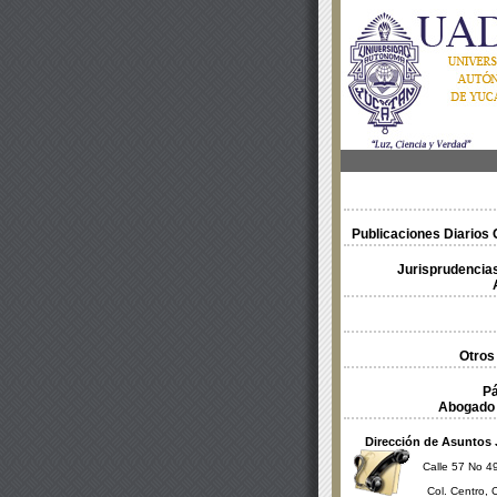
Publicaciones Diarios O
Jurisprudencias
Otros
Pá
Abogado 
Dirección de Asuntos 
Calle 57 No 49
Col. Centro, 