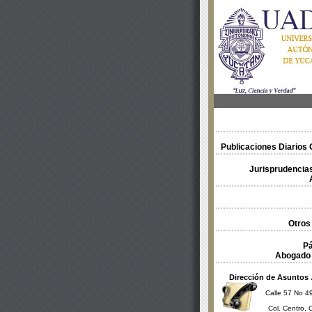
Publicaciones Diarios O
Jurisprudencias
Otros
Pá
Abogado 
Dirección de Asuntos 
Calle 57 No 49
Col. Centro, 