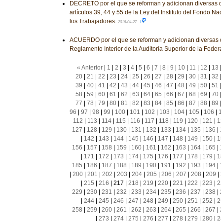
DECRETO por el que se reforman y adicionan diversas d
artículos 39, 44 y 55 de la Ley del Instituto del Fondo N
los Trabajadores.
2016-04-27
ACUERDO por el que se reforman y adicionan diversas d
Reglamento Interior de la Auditoría Superior de la Feder
« Anterior
|
1
|
2
|
3
|
4
|
5
|
6
|
7
|
8
|
9
|
10
|
11
|
12
|
13
20
|
21
|
22
|
23
|
24
|
25
|
26
|
27
|
28
|
29
|
30
|
31
|
32
39
|
40
|
41
|
42
|
43
|
44
|
45
|
46
|
47
|
48
|
49
|
50
|
51
58
|
59
|
60
|
61
|
62
|
63
|
64
|
65
|
66
|
67
|
68
|
69
|
70
77
|
78
|
79
|
80
|
81
|
82
|
83
|
84
|
85
|
86
|
87
|
88
|
89
96
|
97
|
98
|
99
|
100
|
101
|
102
|
103
|
104
|
105
|
106
|
112
|
113
|
114
|
115
|
116
|
117
|
118
|
119
|
120
|
121
|
1
127
|
128
|
129
|
130
|
131
|
132
|
133
|
134
|
135
|
136
|
|
142
|
143
|
144
|
145
|
146
|
147
|
148
|
149
|
150
|
1
156
|
157
|
158
|
159
|
160
|
161
|
162
|
163
|
164
|
165
|
|
171
|
172
|
173
|
174
|
175
|
176
|
177
|
178
|
179
|
1
185
|
186
|
187
|
188
|
189
|
190
|
191
|
192
|
193
|
194
|
|
200
|
201
|
202
|
203
|
204
|
205
|
206
|
207
|
208
|
209
|
|
215
|
216
|
217
|
218
|
219
|
220
|
221
|
222
|
223
|
2
229
|
230
|
231
|
232
|
233
|
234
|
235
|
236
|
237
|
238
|
|
244
|
245
|
246
|
247
|
248
|
249
|
250
|
251
|
252
|
2
258
|
259
|
260
|
261
|
262
|
263
|
264
|
265
|
266
|
267
|
|
273
|
274
|
275
|
276
|
277
|
278
|
279
|
280
|
2