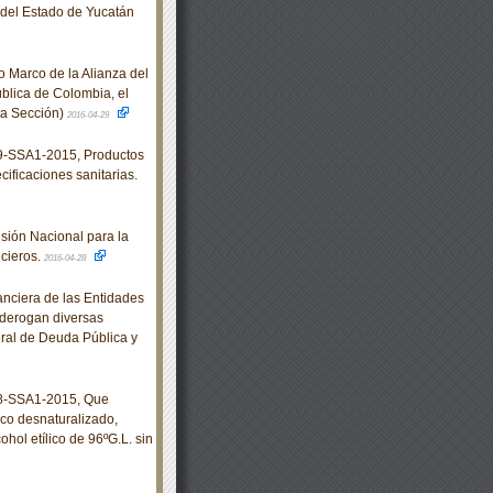
o del Estado de Yucatán
o Marco de la Alianza del
ública de Colombia, el
rta Sección)
2016-04-29
-SSA1-2015, Productos
cificaciones sanitarias.
sión Nacional para la
ncieros.
2016-04-28
nciera de las Entidades
y derogan diversas
eral de Deuda Pública y
8-SSA1-2015, Que
lico desnaturalizado,
ohol etílico de 96ºG.L. sin