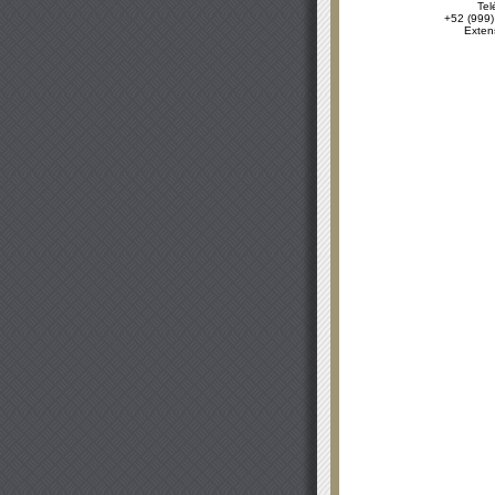
Tel
+52 (999)
Exten