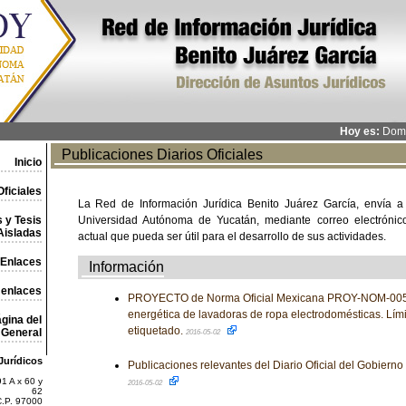
Hoy es:
Domi
Publicaciones Diarios Oficiales
Inicio
ficiales
La Red de Información Jurídica Benito Juárez García, envía a
 y Tesis
Universidad Autónoma de Yucatán, mediante correo electrónico,
Aisladas
actual que pueda ser útil para el desarrollo de sus actividades.
Enlaces
Información
 enlaces
PROYECTO de Norma Oficial Mexicana PROY-NOM-005-
energética de lavadoras de ropa electrodomésticas. Lím
gina del
etiquetado.
General
2016-05-02
Jurídicos
Publicaciones relevantes del Diario Oficial del Gobiern
1 A x 60 y
2016-05-02
62
C.P. 97000