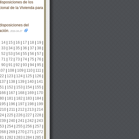
isposiciones de los
acional de la Vivienda para
isposiciones del
ación.
2016-04-27
|
14
|
15
|
16
|
17
|
18
|
19
|
|
33
|
34
|
35
|
36
|
37
|
38
|
|
52
|
53
|
54
|
55
|
56
|
57
|
|
71
|
72
|
73
|
74
|
75
|
76
|
|
90
|
91
|
92
|
93
|
94
|
95
|
107
|
108
|
109
|
110
|
111
|
22
|
123
|
124
|
125
|
126
|
137
|
138
|
139
|
140
|
141
51
|
152
|
153
|
154
|
155
|
166
|
167
|
168
|
169
|
170
80
|
181
|
182
|
183
|
184
|
195
|
196
|
197
|
198
|
199
210
|
211
|
212
|
213
|
214
24
|
225
|
226
|
227
|
228
|
239
|
240
|
241
|
242
|
243
53
|
254
|
255
|
256
|
257
|
268
|
269
|
270
|
271
|
272
81
|
282
|
283
|
284
|
285
|