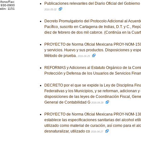
éfono/Fax:
Publicaciones relevantes del Diario Oficial del Gobiern
 930-0900
sión: 1151
2016-05-02
Decreto Promulgatorio del Protocolo Adicional al Acuerd
Pacífico, suscrito en Cartagena de Indias, D.T. y C., Rep
diez de febrero de dos mil catorce. (Continúa en la Cua
PROYECTO de Norma Oficial Mexicana PROY-NOM-159
y servicios. Huevo y sus productos. Disposiciones y espe
Método de prueba.
2016-04-29
REFORMAS y Adiciones al Estatuto Orgánico de la Comi
Protección y Defensa de los Usuarios de Servicios Fina
DECRETO por el que se expide la Ley de Disciplina Fina
Federativas y los Municipios, y se reforman, adicionan 
disposiciones de las leyes de Coordinación Fiscal, Gen
General de Contabilidad G
2016-04-28
PROYECTO de Norma Oficial Mexicana PROY-NOM-13
establece las especificaciones sanitarias del alcohol etí
utilizado como material de curación, así como para el alc
desnaturalizar, utilizado co
2016-04-27