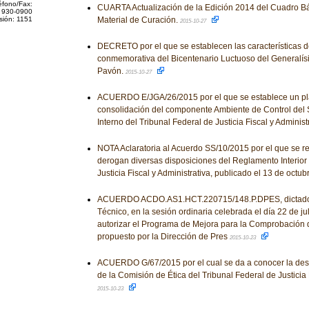
éfono/Fax:
CUARTA Actualización de la Edición 2014 del Cuadro Bá
 930-0900
sión: 1151
Material de Curación.
2015-10-27
DECRETO por el que se establecen las características
conmemorativa del Bicentenario Luctuoso del Generalís
Pavón.
2015-10-27
ACUERDO E/JGA/26/2015 por el que se establece un pla
consolidación del componente Ambiente de Control del 
Interno del Tribunal Federal de Justicia Fiscal y Administ
NOTA Aclaratoria al Acuerdo SS/10/2015 por el que se r
derogan diversas disposiciones del Reglamento Interior 
Justicia Fiscal y Administrativa, publicado el 13 de octu
ACUERDO ACDO.AS1.HCT.220715/148.P.DPES, dictado 
Técnico, en la sesión ordinaria celebrada el día 22 de ju
autorizar el Programa de Mejora para la Comprobación 
propuesto por la Dirección de Pres
2015-10-23
ACUERDO G/67/2015 por el cual se da a conocer la desi
de la Comisión de Ética del Tribunal Federal de Justicia F
2015-10-23