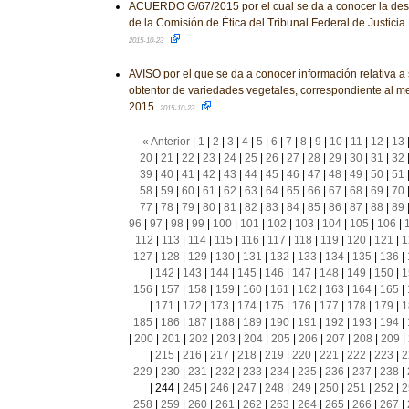
ACUERDO G/67/2015 por el cual se da a conocer la desi
de la Comisión de Ética del Tribunal Federal de Justicia F
2015-10-23
AVISO por el que se da a conocer información relativa a s
obtentor de variedades vegetales, correspondiente al m
2015.
2015-10-23
« Anterior
|
1
|
2
|
3
|
4
|
5
|
6
|
7
|
8
|
9
|
10
|
11
|
12
|
13
20
|
21
|
22
|
23
|
24
|
25
|
26
|
27
|
28
|
29
|
30
|
31
|
32
39
|
40
|
41
|
42
|
43
|
44
|
45
|
46
|
47
|
48
|
49
|
50
|
51
58
|
59
|
60
|
61
|
62
|
63
|
64
|
65
|
66
|
67
|
68
|
69
|
70
77
|
78
|
79
|
80
|
81
|
82
|
83
|
84
|
85
|
86
|
87
|
88
|
89
96
|
97
|
98
|
99
|
100
|
101
|
102
|
103
|
104
|
105
|
106
|
112
|
113
|
114
|
115
|
116
|
117
|
118
|
119
|
120
|
121
|
1
127
|
128
|
129
|
130
|
131
|
132
|
133
|
134
|
135
|
136
|
|
142
|
143
|
144
|
145
|
146
|
147
|
148
|
149
|
150
|
1
156
|
157
|
158
|
159
|
160
|
161
|
162
|
163
|
164
|
165
|
|
171
|
172
|
173
|
174
|
175
|
176
|
177
|
178
|
179
|
1
185
|
186
|
187
|
188
|
189
|
190
|
191
|
192
|
193
|
194
|
|
200
|
201
|
202
|
203
|
204
|
205
|
206
|
207
|
208
|
209
|
|
215
|
216
|
217
|
218
|
219
|
220
|
221
|
222
|
223
|
2
229
|
230
|
231
|
232
|
233
|
234
|
235
|
236
|
237
|
238
|
|
244
|
245
|
246
|
247
|
248
|
249
|
250
|
251
|
252
|
2
258
|
259
|
260
|
261
|
262
|
263
|
264
|
265
|
266
|
267
|