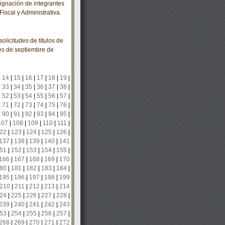
gnación de integrantes
iscal y Administrativa.
olicitudes de títulos de
es de septiembre de
|
14
|
15
|
16
|
17
|
18
|
19
|
|
33
|
34
|
35
|
36
|
37
|
38
|
|
52
|
53
|
54
|
55
|
56
|
57
|
|
71
|
72
|
73
|
74
|
75
|
76
|
|
90
|
91
|
92
|
93
|
94
|
95
|
107
|
108
|
109
|
110
|
111
|
22
|
123
|
124
|
125
|
126
|
137
|
138
|
139
|
140
|
141
51
|
152
|
153
|
154
|
155
|
166
|
167
|
168
|
169
|
170
80
|
181
|
182
|
183
|
184
|
195
|
196
|
197
|
198
|
199
210
|
211
|
212
|
213
|
214
24
|
225
|
226
|
227
|
228
|
239
|
240
|
241
|
242
|
243
53
|
254
|
255
|
256
|
257
|
268
|
269
|
270
|
271
|
272