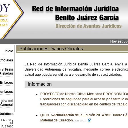
Hoy es:
Jue
Publicaciones Diarios Oficiales
Inicio
ficiales
La Red de Información Jurídica Benito Juárez García, envía a
 y Tesis
Universidad Autónoma de Yucatán, mediante correo electrónico,
Aisladas
actual que pueda ser útil para el desarrollo de sus actividades.
Enlaces
Información
 enlaces
PROYECTO de Norma Oficial Mexicana PROY-NOM-03
Condiciones de seguridad para el acceso y desarrollo d
gina del
trabajadores con discapacidad en los centros de trabajo
General
Jurídicos
QUINTA Actualización de la Edición 2014 del Cuadro Bá
Material de Curación.
1 A x 60 y
2015-10-27
62
C.P. 97000