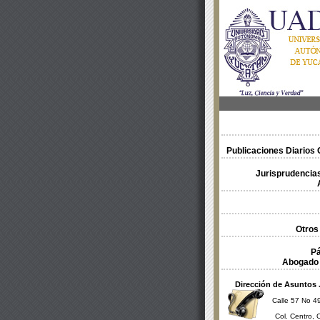
Publicaciones Diarios O
Jurisprudencias
Otros
Pá
Abogado 
Dirección de Asuntos 
Calle 57 No 49
Col. Centro, 