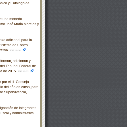
sico y Catálogo de
 de una moneda
imo José María Morelos y
zo adicional para la
Sistema de Control
rativa.
2015-10-26
eforman, adicionan y
del Tribunal Federal de
bre de 2015.
2015-10-23
por el H. Consejo
lio del año en curso, para
de Supervivencia,
gnación de integrantes
iscal y Administrativa.