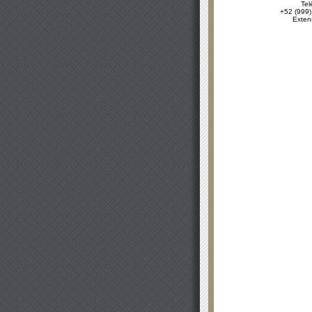
Tel
+52 (999)
Exten