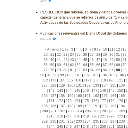
03-22
RESOLUCIÓN que reforma, adiciona y deroga diversas d
carácter general a que se refieren los artículos 71 y 72 
Actividades de las Sociedades Cooperativas de Ahorro 
Publicaciones relevantes del Diario Oficial del Gobiern
2019-03-21
« Anterior
|
1
|
2
|
3
|
4
|
5
|
6
|
7
|
8
|
9
|
10
|
11
|
12
|
13
20
|
21
|
22
|
23
|
24
|
25
|
26
|
27
|
28
|
29
|
30
|
31
|
32
39
|
40
|
41
|
42
|
43
|
44
|
45
|
46
|
47
|
48
|
49
|
50
|
51
58
|
59
|
60
|
61
|
62
|
63
|
64
|
65
|
66
|
67
|
68
|
69
|
70
77
|
78
|
79
|
80
|
81
|
82
|
83
|
84
|
85
|
86
|
87
|
88
|
89
96
|
97
|
98
|
99
|
100
|
101
|
102
|
103
|
104
|
105
|
106
|
112
|
113
|
114
|
115
|
116
|
117
|
118
|
119
|
120
|
121
|
1
127
|
128
|
129
|
130
|
131
|
132
|
133
|
134
|
135
|
136
|
|
142
|
143
|
144
|
145
|
146
|
147
|
148
|
149
|
150
|
1
156
|
157
|
158
|
159
|
160
|
161
|
162
|
163
|
164
|
165
|
|
171
|
172
|
173
|
174
|
175
|
176
|
177
|
178
|
179
|
1
185
|
186
|
187
|
188
|
189
|
190
|
191
|
192
|
193
|
194
|
|
200
|
201
|
202
|
203
|
204
|
205
|
206
|
207
|
208
|
209
|
|
215
|
216
|
217
|
218
|
219
|
220
|
221
|
222
|
223
|
2
229
|
230
|
231
|
232
|
233
|
234
|
235
|
236
|
237
|
238
|
|
244
|
245
|
246
|
247
|
248
|
249
|
250
|
251
|
252
|
2