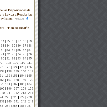
e las Disposiciones de
de la Ley para Regular las
y Préstamo.
2019-03-21
o del Estado de Yucatán
|
14
|
15
|
16
|
17
|
18
|
19
|
|
33
|
34
|
35
|
36
|
37
|
38
|
|
52
|
53
|
54
|
55
|
56
|
57
|
|
71
|
72
|
73
|
74
|
75
|
76
|
|
90
|
91
|
92
|
93
|
94
|
95
|
107
|
108
|
109
|
110
|
111
|
22
|
123
|
124
|
125
|
126
|
137
|
138
|
139
|
140
|
141
51
|
152
|
153
|
154
|
155
|
166
|
167
|
168
|
169
|
170
80
|
181
|
182
|
183
|
184
|
195
|
196
|
197
|
198
|
199
210
|
211
|
212
|
213
|
214
24
|
225
|
226
|
227
|
228
|
239
|
240
|
241
|
242
|
243
53
|
254
|
255
|
256
|
257
|