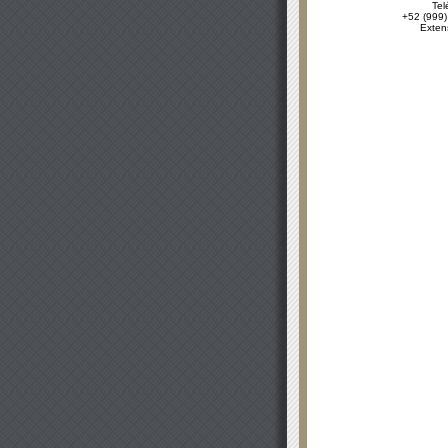
Tel
+52 (999)
Exten