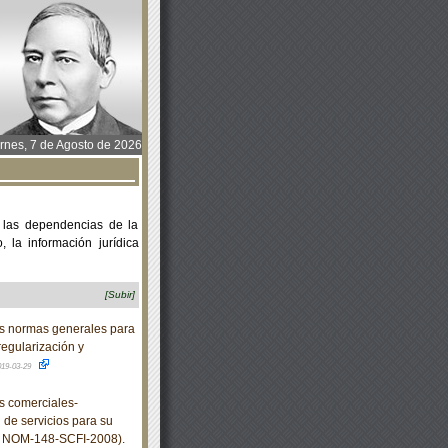
rnes, 7 de Agosto de 2026
 las dependencias de la
 la información jurídica
[Subir]
s normas generales para
regularización y
019-03-29
 comerciales-
de servicios para su
la NOM-148-SCFI-2008).