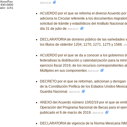
éfono/Fax:
2019-03-28
 930-0900
sión: 1151
ACUERDO por el que se reforma el diverso Acuerdo por 
adiciona la Circular referente a los documentos migrator
solicitud de trámite y estadísticos del Instituto Nacional
día 31 de julio de
2019-03-27
DECLARATORIA de dominio público de las variedades v
los títulos de obtentor 1204, 1270, 1271, 1275 y 1566.
201
ACUERDO por el que se da a conocer a los gobiernos d
federativas la distribución y calendarización para la mini
ejercicio fiscal 2019, de los recursos correspondientes 
Múltiples en sus componentes
2019-03-26
DECRETO por el que se reforman, adicionan y derogan 
de la Constitución Política de los Estados Unidos Mexic
Guardia Nacional.
2019-03-26
ANEXO del Acuerdo número 10/02/19 por el que se emit
Operación del Programa Nacional de Becas para el ejerci
publicado el 6 de marzo de 2019.
2019-03-25
DECLARATORIA de vigencia de la Norma Mexicana NM