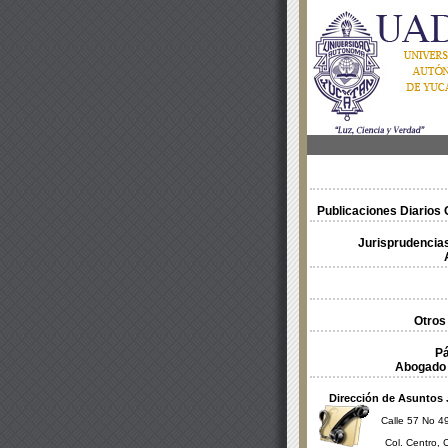
Publicaciones Diarios O
Jurisprudencias
Otros
Pá
Abogado 
Dirección de Asuntos 
Calle 57 No 49
Col. Centro, 