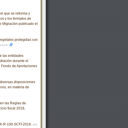
el que se reforma y
ios y los formatos de
 de Migración publicado el
egetales protegidas con
9-03-26
e las entidades
stración durante el
al Fondo de Aportaciones
diversas disposiciones
anos, en materia de
en las Reglas de
cio fiscal 2019,
X-R-100-SCFI-2018.
2019-