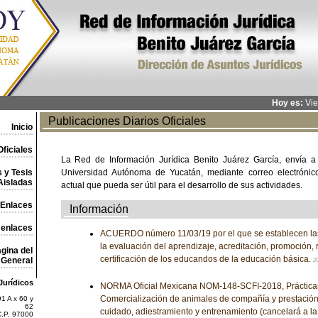
Hoy es:
Vie
Publicaciones Diarios Oficiales
Inicio
ficiales
La Red de Información Jurídica Benito Juárez García, envía a
 y Tesis
Universidad Autónoma de Yucatán, mediante correo electrónico,
Aisladas
actual que pueda ser útil para el desarrollo de sus actividades.
Enlaces
Información
 enlaces
ACUERDO número 11/03/19 por el que se establecen la
la evaluación del aprendizaje, acreditación, promoción, 
gina del
certificación de los educandos de la educación básica.
General
2
Jurídicos
NORMA Oficial Mexicana NOM-148-SCFI-2018, Prácticas
Comercialización de animales de compañía y prestación 
1 A x 60 y
62
cuidado, adiestramiento y entrenamiento (cancelará a 
C.P. 97000