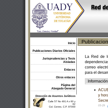
Publicacione
Inicio
Publicaciones Diarios Oficiales
La Red de In
Jurisprudencias y Tesis
dependencia
Aisladas
correo electr
Enlaces
para el desar
Otros enlaces
Información
Página del
Abogado General
ACUER
y hor
Dirección de Asuntos Jurídicos
Secre
Calle 57 No 491 A x 60 y
62
03-29
Col. Centro, C.P. 97000