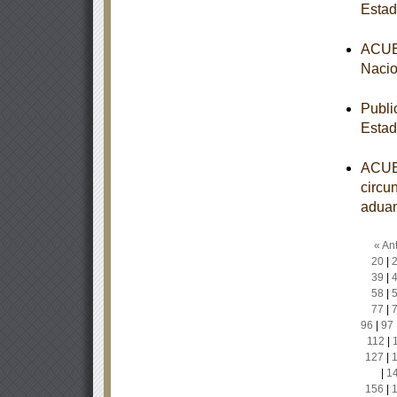
Estad
ACUER
Nacio
Publi
Estad
ACUER
circun
aduan
« Ant
20
|
39
|
58
|
77
|
96
|
97
112
|
127
|
|
1
156
|