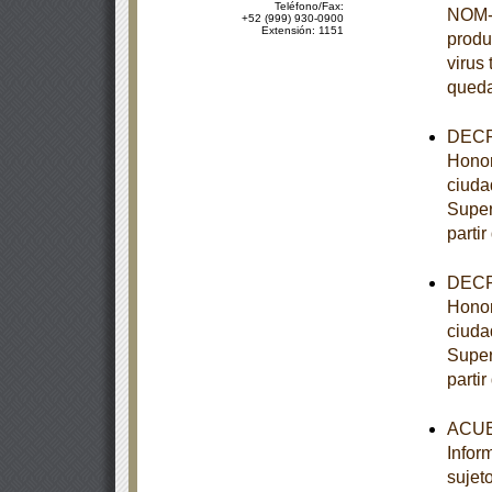
Teléfono/Fax:
NOM-0
+52 (999) 930-0900
Extensión: 1151
produ
virus 
queda
DECRE
Honor
ciuda
Super
partir
DECRE
Honor
ciuda
Super
partir
ACUER
Infor
sujet