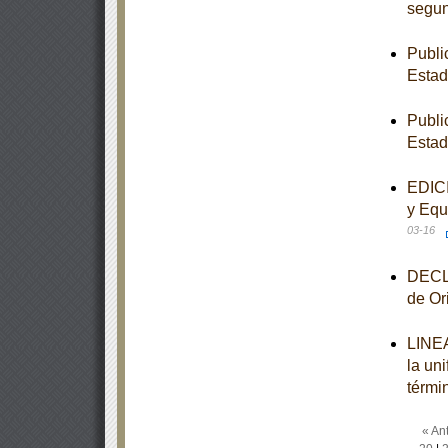
segun
Publi
Esta
Publi
Esta
EDICI
y Equ
03-16
DECLA
de Or
LINEA
la un
térmi
« Ant