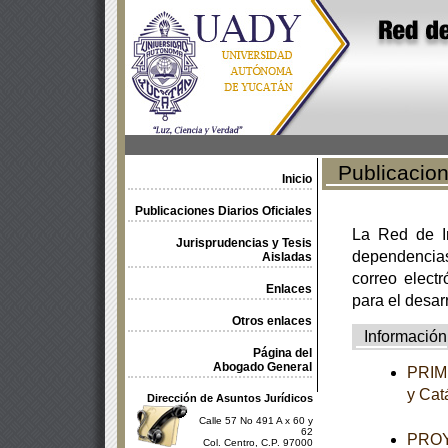
Publicacione
Inicio
Publicaciones Diarios Oficiales
La Red de In
Jurisprudencias y Tesis
dependencia
Aisladas
correo electr
Enlaces
para el desar
Otros enlaces
Información
Página del
Abogado General
PRIME
y Cat
Dirección de Asuntos Jurídicos
Calle 57 No 491 A x 60 y
62
PROYE
Col. Centro, C.P. 97000