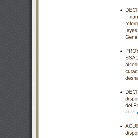
DECRE
Finan
refor
leyes
Gener
PROY
SSA1-
alcoh
curaci
desnat
DECRE
dispos
del F
04-27
ACUER
dispo