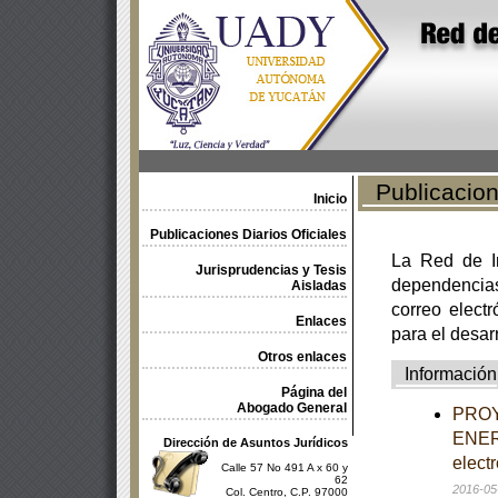
Publicacione
Inicio
Publicaciones Diarios Oficiales
La Red de In
Jurisprudencias y Tesis
dependencia
Aisladas
correo electr
Enlaces
para el desar
Otros enlaces
Información
Página del
Abogado General
PROY
ENER-
Dirección de Asuntos Jurídicos
elect
Calle 57 No 491 A x 60 y
62
2016-05
Col. Centro, C.P. 97000