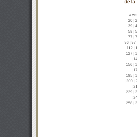
de la
« Ant
20
|
39
|
58
|
77
|
96
|
97
112
|
127
|
|
1
156
|
|
1
185
|
|
200
|
|
2
229
|
|
2
258
|