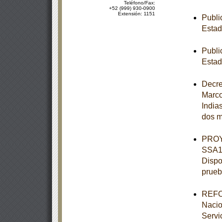
Teléfono/Fax:
+52 (999) 930-0900
Extensión: 1151
Publi
Estad
Publi
Estad
Decre
Marco
India
dos m
PROY
SSA1-
Dispo
prueb
REFOR
Nacio
Servi