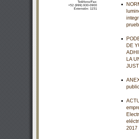
Teléfono/Fax:
NORMA
+52 (999) 930-0900
Extensión: 1151
lumin
integ
prueb
PODE
DE Y
ADHI
LA U
JUST
ANEXO
publi
ACTUA
empre
Elect
eléct
2017 