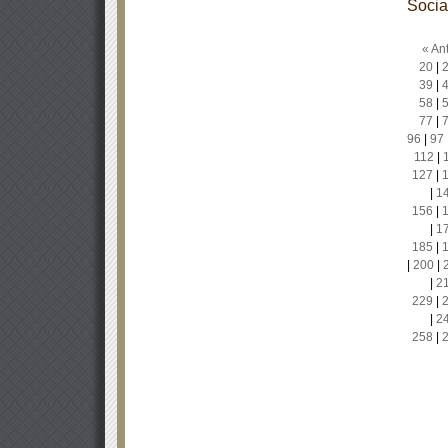
Socia
« Ant
20
|
39
|
58
|
77
|
96
|
97
112
|
127
|
|
1
156
|
|
1
185
|
|
200
|
|
2
229
|
|
2
258
|