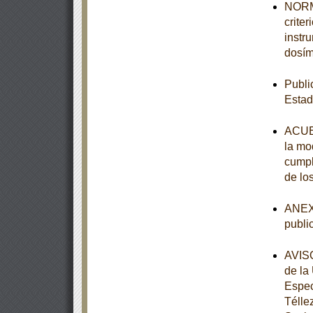
NORMA
crite
instr
dosím
Publi
Estad
ACUER
la mod
cumpl
de lo
ANEXO
publi
AVISO
de la
Espec
Télle