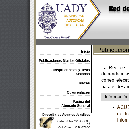
Publicacione
Inicio
Publicaciones Diarios Oficiales
La Red de In
Jurisprudencias y Tesis
dependencia
Aisladas
correo electr
Enlaces
para el desar
Otros enlaces
Información
Página del
Abogado General
ACUER
del I
Dirección de Asuntos Jurídicos
Infor
Calle 57 No 491 A x 60 y
62
Col. Centro, C.P. 97000