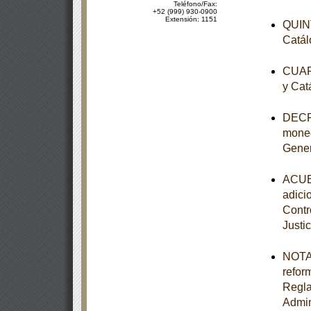
Teléfono/Fax:
+52 (999) 930-0900
Extensión: 1151
QUINT
Catál
CUART
y Cat
DECRE
moned
Gener
ACUER
adici
Contr
Justic
NOTA 
refor
Regla
Admin