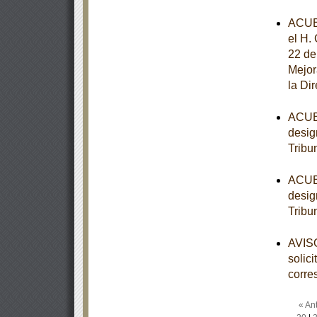
ACUE
el H.
22 de
Mejor
la Di
ACUER
desig
Tribu
ACUER
desig
Tribu
AVISO
solic
corre
« Ant