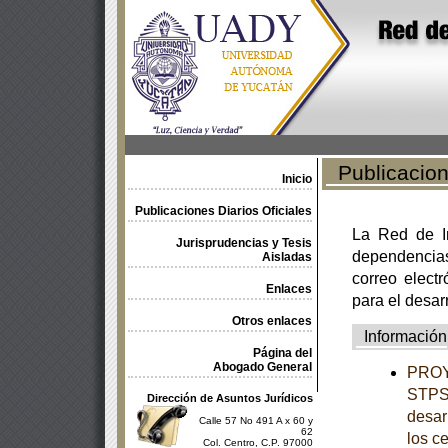
Publicacione
Inicio
Publicaciones Diarios Oficiales
La Red de In
Jurisprudencias y Tesis
dependencia
Aisladas
correo electr
Enlaces
para el desar
Otros enlaces
Información
Página del
Abogado General
PROY
STPS-
Dirección de Asuntos Jurídicos
desar
Calle 57 No 491 A x 60 y
62
los c
Col. Centro, C.P. 97000