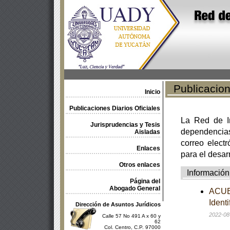
Publicacione
Inicio
Publicaciones Diarios Oficiales
La Red de In
Jurisprudencias y Tesis
dependencia
Aisladas
correo electr
Enlaces
para el desar
Otros enlaces
Información
Página del
Abogado General
ACUER
Ident
Dirección de Asuntos Jurídicos
2022-08
Calle 57 No 491 A x 60 y
62
Col. Centro, C.P. 97000