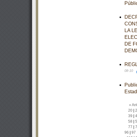
Públi
DECR
CONS
LA L
ELEC
DE F
DEMO
REGLA
08-10
Publi
Estad
« Ant
20
|
39
|
58
|
77
|
96
|
97