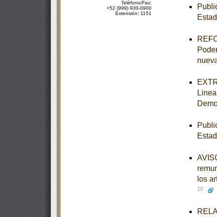
Teléfono/Fax:
Publi
+52 (999) 930-0900
Extensión: 1151
Estad
REFOR
Poder 
nueva
EXTRA
Linea
Democ
Publi
Estad
AVISO
remun
los a
15
RELAC