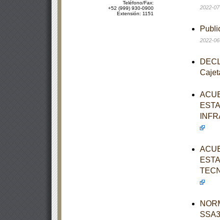
Teléfono/Fax:
2022-07
+52 (999) 930-0900
Extensión: 1151
Publi
2022-06
DECLA
Cajet
ACUE
ESTA
INFR
ACUE
ESTA
TECN
NORM
SSA3-