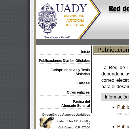
Publicacione
Inicio
Publicaciones Diarios Oficiales
La Red de In
Jurisprudencias y Tesis
dependencia
Aisladas
correo electr
Enlaces
para el desar
Otros enlaces
Información
Página del
Abogado General
Publi
2022-07
Dirección de Asuntos Jurídicos
Calle 57 No 491 A x 60 y
62
Publi
Col. Centro, C.P. 97000