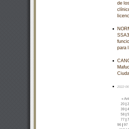
de lo
clínic
licen
NORM
SSA3-
funci
para 
CANC
Mafud
Ciuda
2022-06
« Ant
20
|
39
|
58
|
77
|
96
|
97