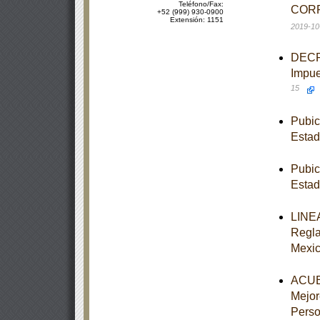
Teléfono/Fax:
CORR
+52 (999) 930-0900
Extensión: 1151
2019-10
DECRE
Impue
15
Pubic
Estad
Pubic
Estad
LINEA
Regla
Mexi
ACUER
Mejor
Perso