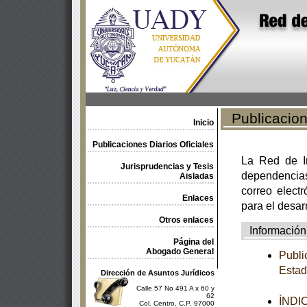
Publicacione
Inicio
Publicaciones Diarios Oficiales
La Red de In
Jurisprudencias y Tesis
dependencia
Aisladas
correo electr
Enlaces
para el desar
Otros enlaces
Información
Página del
Abogado General
Publi
Estad
Dirección de Asuntos Jurídicos
Calle 57 No 491 A x 60 y
62
ÍNDI
Col. Centro, C.P. 97000