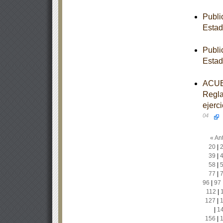
Publi
Estad
Publi
Estad
ACUER
Regla
ejerc
04
« Ant
20
|
39
|
58
|
77
|
96
|
97
112
|
127
|
|
1
156
|