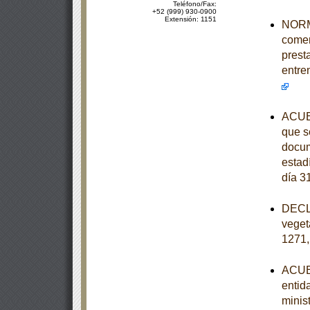
Teléfono/Fax:
+52 (999) 930-0900
Extensión: 1151
NORMA
comer
prest
entre
ACUER
que se
docum
estad
día 3
DECLA
veget
1271,
ACUER
entid
minist