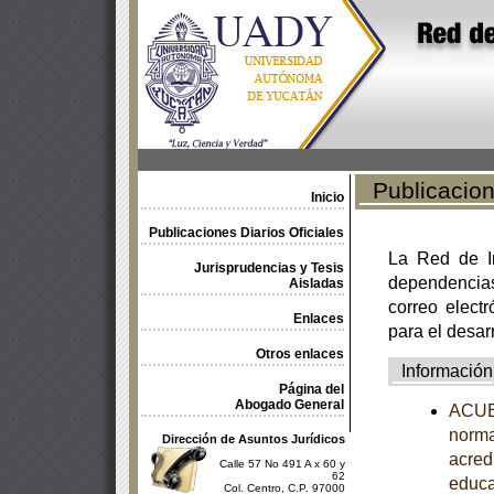
Publicacione
Inicio
Publicaciones Diarios Oficiales
La Red de In
Jurisprudencias y Tesis
dependencia
Aisladas
correo electr
Enlaces
para el desar
Otros enlaces
Información
Página del
Abogado General
ACUER
norma
Dirección de Asuntos Jurídicos
acredi
Calle 57 No 491 A x 60 y
62
educa
Col. Centro, C.P. 97000