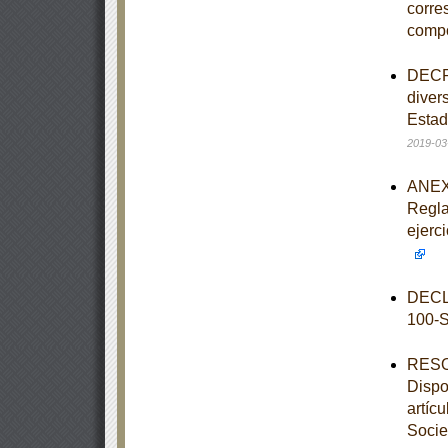
corre
comp
DECRE
diver
Estad
2019-03
ANEXO
Regla
ejerc
DECL
100-
RESOL
Dispo
artíc
Socie