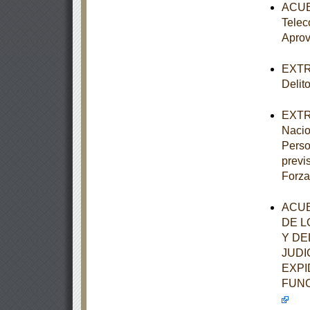
ACUER
Telec
Aprov
EXTRA
Delit
EXTRA
Nacio
Perso
previ
Forza
ACUE
DE L
Y DE
JUDI
EXPI
FUNC