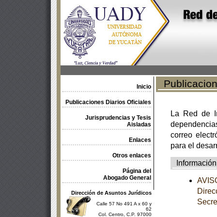
Publicacione
Inicio
Publicaciones Diarios Oficiales
La Red de In
Jurisprudencias y Tesis
dependencia
Aisladas
correo electr
Enlaces
para el desar
Otros enlaces
Información
Página del
Abogado General
AVISO
Direc
Dirección de Asuntos Jurídicos
Secre
Calle 57 No 491 A x 60 y
62
Col. Centro, C.P. 97000