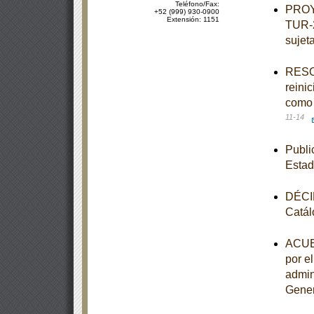
Teléfono/Fax:
PROY
+52 (999) 930-0900
Extensión: 1151
TUR-2
sujeta
RESOL
reini
como 
11-14
Publi
Estad
DÉCIM
Catál
ACUER
por e
admin
Gener