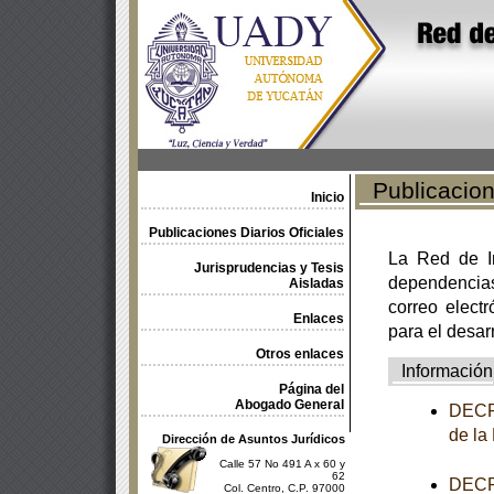
Publicacione
Inicio
Publicaciones Diarios Oficiales
La Red de In
Jurisprudencias y Tesis
dependencia
Aisladas
correo electr
Enlaces
para el desar
Otros enlaces
Información
Página del
Abogado General
DECRE
de la
Dirección de Asuntos Jurídicos
Calle 57 No 491 A x 60 y
62
DECRE
Col. Centro, C.P. 97000