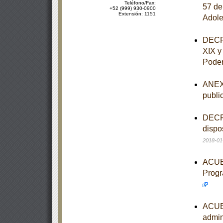
Teléfono/Fax:
57 de
+52 (999) 930-0900
Extensión: 1151
Adole
DECRE
XIX y
Poder
ANEXO
publi
DECRE
dispo
2018-01
ACUER
Progr
ACUER
admin