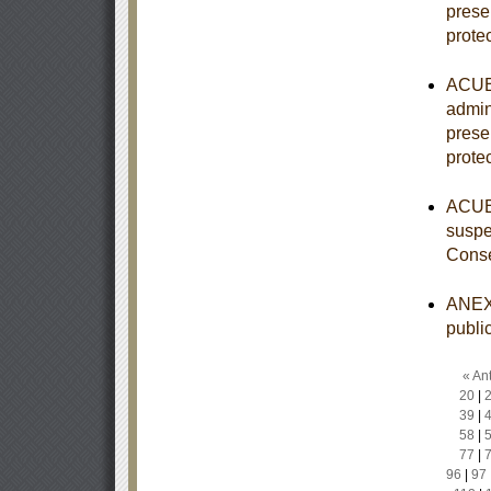
prese
prote
ACUER
admin
prese
prote
ACUER
suspe
Conse
ANEXO
publi
« Ant
20
|
39
|
58
|
77
|
96
|
97