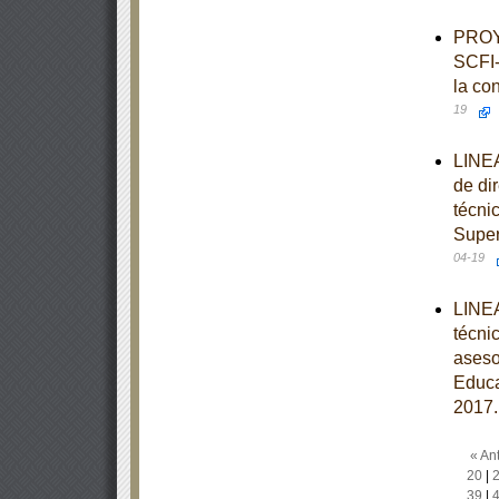
PROY
SCFI-
la co
19
LINEA
de di
técni
Super
04-19
LINEA
técni
aseso
Educa
2017.
« Ant
20
|
39
|