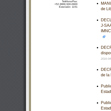
Teléfono/Fax:
MANUA
+52 (999) 930-0900
Extensión: 1151
de Li
DECL
J-SA
IMNC
DECRE
dispo
2016-04
DECRE
de la
Publi
Estad
Publi
Estad