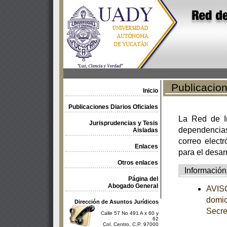
Publicacione
Inicio
Publicaciones Diarios Oficiales
La Red de In
Jurisprudencias y Tesis
dependencia
Aisladas
correo electr
Enlaces
para el desar
Otros enlaces
Información
Página del
Abogado General
AVISO
domic
Dirección de Asuntos Jurídicos
Secre
Calle 57 No 491 A x 60 y
62
Col. Centro, C.P. 97000