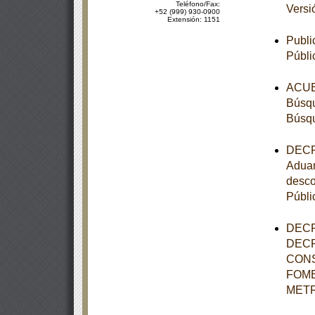
Teléfono/Fax:
Versi
+52 (999) 930-0900
Extensión: 1151
Publi
Públi
ACUER
Búsqu
Búsqu
DECRE
Aduan
desco
Públi
DECR
DECR
CONS
FOME
METR