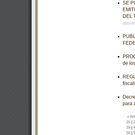
SE P
EMIT
DEL 
2021-07
PUBL
FED
PROGR
de lo
REGLA
fisca
Decre
para 
« Ant
20
|
39
|
58
|