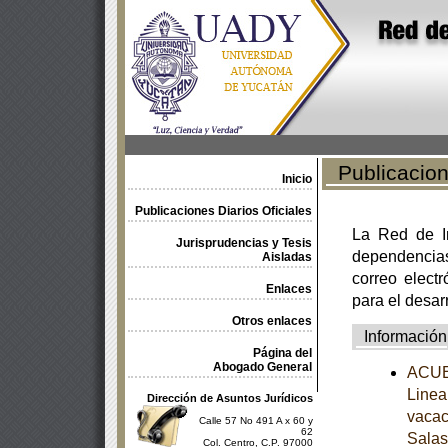
Publicacione
Inicio
Publicaciones Diarios Oficiales
La Red de In
Jurisprudencias y Tesis
dependencia
Aisladas
correo electr
Enlaces
para el desar
Otros enlaces
Información
Página del
Abogado General
ACUER
Linea
Dirección de Asuntos Jurídicos
vacac
Calle 57 No 491 A x 60 y
62
Salas
Col. Centro, C.P. 97000