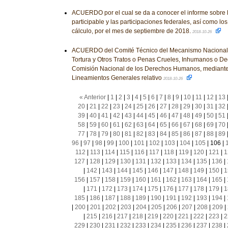
ACUERDO por el cual se da a conocer el informe sobre l
participable y las participaciones federales, así como lo
cálculo, por el mes de septiembre de 2018.
2018-10-26
ACUERDO del Comité Técnico del Mecanismo Nacional 
Tortura y Otros Tratos o Penas Crueles, Inhumanos o Deg
Comisión Nacional de los Derechos Humanos, mediante 
Lineamientos Generales relativo
2018-10-26
« Anterior
|
1
|
2
|
3
|
4
|
5
|
6
|
7
|
8
|
9
|
10
|
11
|
12
|
13
20
|
21
|
22
|
23
|
24
|
25
|
26
|
27
|
28
|
29
|
30
|
31
|
32
39
|
40
|
41
|
42
|
43
|
44
|
45
|
46
|
47
|
48
|
49
|
50
|
51
58
|
59
|
60
|
61
|
62
|
63
|
64
|
65
|
66
|
67
|
68
|
69
|
70
77
|
78
|
79
|
80
|
81
|
82
|
83
|
84
|
85
|
86
|
87
|
88
|
89
96
|
97
|
98
|
99
|
100
|
101
|
102
|
103
|
104
|
105
|
106
|
112
|
113
|
114
|
115
|
116
|
117
|
118
|
119
|
120
|
121
|
1
127
|
128
|
129
|
130
|
131
|
132
|
133
|
134
|
135
|
136
|
|
142
|
143
|
144
|
145
|
146
|
147
|
148
|
149
|
150
|
1
156
|
157
|
158
|
159
|
160
|
161
|
162
|
163
|
164
|
165
|
|
171
|
172
|
173
|
174
|
175
|
176
|
177
|
178
|
179
|
1
185
|
186
|
187
|
188
|
189
|
190
|
191
|
192
|
193
|
194
|
|
200
|
201
|
202
|
203
|
204
|
205
|
206
|
207
|
208
|
209
|
|
215
|
216
|
217
|
218
|
219
|
220
|
221
|
222
|
223
|
2
229
|
230
|
231
|
232
|
233
|
234
|
235
|
236
|
237
|
238
|