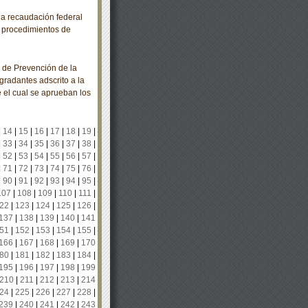
a recaudación federal
s procedimientos de
de Prevención de la
radantes adscrito a la
el cual se aprueban los
|
14
|
15
|
16
|
17
|
18
|
19
|
|
33
|
34
|
35
|
36
|
37
|
38
|
|
52
|
53
|
54
|
55
|
56
|
57
|
|
71
|
72
|
73
|
74
|
75
|
76
|
|
90
|
91
|
92
|
93
|
94
|
95
|
107
|
108
|
109
|
110
|
111
|
22
|
123
|
124
|
125
|
126
|
137
|
138
|
139
|
140
|
141
51
|
152
|
153
|
154
|
155
|
166
|
167
|
168
|
169
|
170
80
|
181
|
182
|
183
|
184
|
195
|
196
|
197
|
198
|
199
210
|
211
|
212
|
213
|
214
24
|
225
|
226
|
227
|
228
|
239
|
240
|
241
|
242
|
243