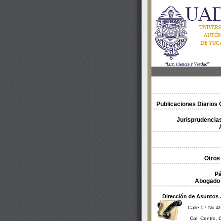
Publicaciones Diarios O
Jurisprudencias
Otros
Pá
Abogado 
Dirección de Asuntos 
Calle 57 No 49
Col. Centro, 