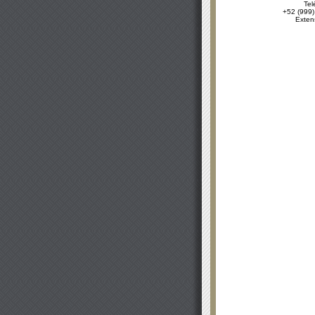
Tel
+52 (999)
Exten