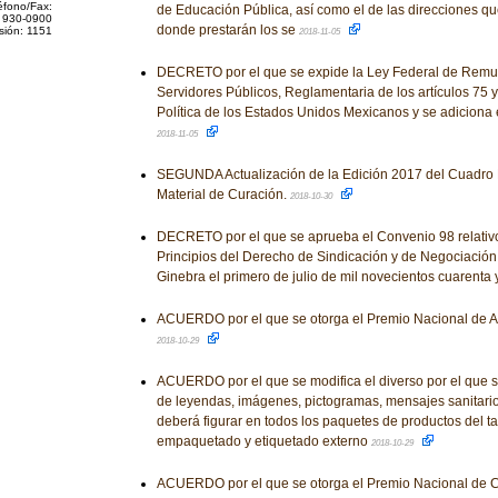
éfono/Fax:
de Educación Pública, así como el de las direcciones qu
 930-0900
donde prestarán los se
sión: 1151
2018-11-05
DECRETO por el que se expide la Ley Federal de Remu
Servidores Públicos, Reglamentaria de los artículos 75 y
Política de los Estados Unidos Mexicanos y se adiciona 
2018-11-05
SEGUNDA Actualización de la Edición 2017 del Cuadro 
Material de Curación.
2018-10-30
DECRETO por el que se aprueba el Convenio 98 relativo 
Principios del Derecho de Sindicación y de Negociación
Ginebra el primero de julio de mil novecientos cuarenta
ACUERDO por el que se otorga el Premio Nacional de Art
2018-10-29
ACUERDO por el que se modifica el diverso por el que s
de leyendas, imágenes, pictogramas, mensajes sanitari
deberá figurar en todos los paquetes de productos del t
empaquetado y etiquetado externo
2018-10-29
ACUERDO por el que se otorga el Premio Nacional de 