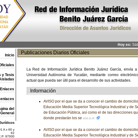
Hoy es:
Sáb
Publicaciones Diarios Oficiales
Inicio
ficiales
La Red de Información Jurídica Benito Juárez García, envía a
 y Tesis
Universidad Autónoma de Yucatán, mediante correo electrónico,
Aisladas
actual que pueda ser útil para el desarrollo de sus actividades.
Enlaces
Información
 enlaces
AVISO por el que se da a conocer el cambio de domicili
Educación Media Superior Tecnológica Industrial y de Ser
gina del
de Educación Pública, así como el de las direcciones qu
General
donde prestarán los se
2018-11-05
Jurídicos
AVISO por el que se da a conocer el cambio de domicili
1 A x 60 y
62
Educación Media Superior Tecnológica Industrial y de Ser
C.P. 97000