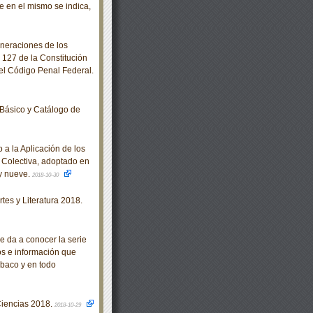
e en el mismo se indica,
neraciones de los
 127 de la Constitución
el Código Penal Federal.
Básico y Catálogo de
a la Aplicación de los
 Colectiva, adoptado en
 y nueve.
2018-10-30
es y Literatura 2018.
e da a conocer la serie
os e información que
abaco y en todo
Ciencias 2018.
2018-10-29