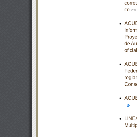
corre
co
201
ACUER
Infor
Proye
de Au
oficia
ACUER
Feder
regla
Cons
ACUER
LINEA
Multi