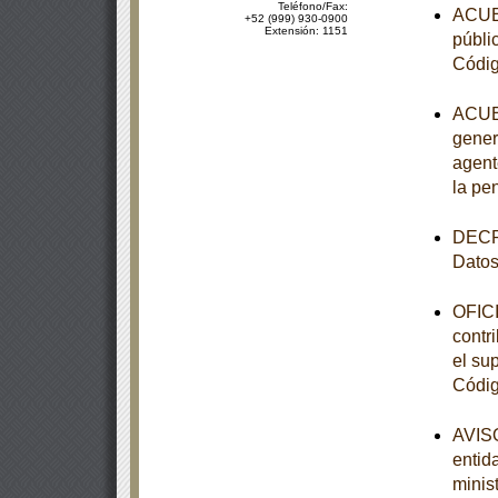
Teléfono/Fax:
ACUER
+52 (999) 930-0900
Extensión: 1151
públi
Códig
ACUER
gener
agent
la pe
DECRE
Datos
OFICI
contr
el sup
Códig
AVISO
entid
minist