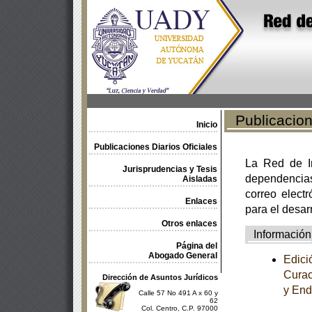
Publicacione
Inicio
Publicaciones Diarios Oficiales
La Red de In
Jurisprudencias y Tesis
dependencia
Aisladas
correo electr
Enlaces
para el desar
Otros enlaces
Información
Página del
Abogado General
Edici
Curac
Dirección de Asuntos Jurídicos
y End
Calle 57 No 491 A x 60 y
62
Col. Centro, C.P. 97000