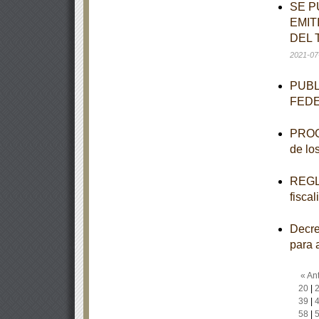
SE P
EMIT
DEL 
2021-07
PUBL
FED
PROGR
de lo
REGLA
fisca
Decre
para 
« Ant
20
|
39
|
58
|