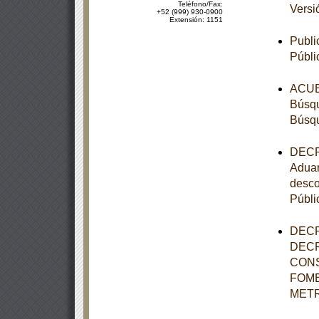
Teléfono/Fax:
Versi
+52 (999) 930-0900
Extensión: 1151
Publi
Públi
ACUER
Búsqu
Búsqu
DECRE
Aduan
desco
Públi
DECR
DECR
CONS
FOME
METR