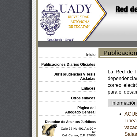
Publicacione
Inicio
Publicaciones Diarios Oficiales
La Red de In
Jurisprudencias y Tesis
dependencia
Aisladas
correo electr
Enlaces
para el desar
Otros enlaces
Información
Página del
Abogado General
ACUER
Linea
Dirección de Asuntos Jurídicos
vacac
Calle 57 No 491 A x 60 y
62
Salas
Col. Centro, C.P. 97000