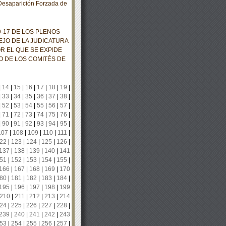
Desaparición Forzada de
17 DE LOS PLENOS
EJO DE LA JUDICATURA
R EL QUE SE EXPIDE
 DE LOS COMITÉS DE
|
14
|
15
|
16
|
17
|
18
|
19
|
|
33
|
34
|
35
|
36
|
37
|
38
|
|
52
|
53
|
54
|
55
|
56
|
57
|
|
71
|
72
|
73
|
74
|
75
|
76
|
|
90
|
91
|
92
|
93
|
94
|
95
|
107
|
108
|
109
|
110
|
111
|
22
|
123
|
124
|
125
|
126
|
137
|
138
|
139
|
140
|
141
51
|
152
|
153
|
154
|
155
|
166
|
167
|
168
|
169
|
170
80
|
181
|
182
|
183
|
184
|
195
|
196
|
197
|
198
|
199
210
|
211
|
212
|
213
|
214
24
|
225
|
226
|
227
|
228
|
239
|
240
|
241
|
242
|
243
53
|
254
|
255
|
256
|
257
|