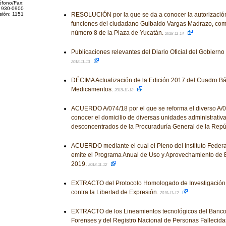
éfono/Fax:
 930-0900
sión: 1151
RESOLUCIÓN por la que se da a conocer la autorización 
funciones del ciudadano Guibaldo Vargas Madrazo, com
número 8 de la Plaza de Yucatán.
2018-11-14
Publicaciones relevantes del Diario Oficial del Gobiern
2018-11-13
DÉCIMA Actualización de la Edición 2017 del Cuadro Bá
Medicamentos.
2018-11-13
ACUERDO A/074/18 por el que se reforma el diverso A/0
conocer el domicilio de diversas unidades administrativ
desconcentrados de la Procuraduría General de la Repú
ACUERDO mediante el cual el Pleno del Instituto Feder
emite el Programa Anual de Uso y Aprovechamiento de
2019.
2018-11-12
EXTRACTO del Protocolo Homologado de Investigación 
contra la Libertad de Expresión.
2018-11-12
EXTRACTO de los Lineamientos tecnológicos del Banco
Forenses y del Registro Nacional de Personas Fallecidas