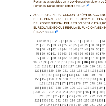
Reclamadas previstos en la Ley General en Materia de 
Personas, Desaparición cometid
2018-11-12
ACUERDO GENERAL CONJUNTO NÚMERO AGC-1809-
DEL TRIBUNAL SUPERIOR DE JUSTICIA Y DEL CONS
DEL PODER JUDICIAL DEL ESTADO DE YUCATÁN, PO
EL REGLAMENTO QUE REGULA EL FUNCIONAMIENTO
ÉTICA Y
2018-11-09
« Anterior
|
1
|
2
|
3
|
4
|
5
|
6
|
7
|
8
|
9
|
10
|
11
|
12
|
13
20
|
21
|
22
|
23
|
24
|
25
|
26
|
27
|
28
|
29
|
30
|
31
|
32
39
|
40
|
41
|
42
|
43
|
44
|
45
|
46
|
47
|
48
|
49
|
50
|
51
58
|
59
|
60
|
61
|
62
|
63
|
64
|
65
|
66
|
67
|
68
|
69
|
70
77
|
78
|
79
|
80
|
81
|
82
|
83
|
84
|
85
|
86
|
87
|
88
|
89
96
|
97
|
98
|
99
|
100
|
101
|
102
|
103
|
104
|
105
|
106
|
112
|
113
|
114
|
115
|
116
|
117
|
118
|
119
|
120
|
121
|
1
127
|
128
|
129
|
130
|
131
|
132
|
133
|
134
|
135
|
136
|
|
142
|
143
|
144
|
145
|
146
|
147
|
148
|
149
|
150
|
1
156
|
157
|
158
|
159
|
160
|
161
|
162
|
163
|
164
|
165
|
|
171
|
172
|
173
|
174
|
175
|
176
|
177
|
178
|
179
|
1
185
|
186
|
187
|
188
|
189
|
190
|
191
|
192
|
193
|
194
|
|
200
|
201
|
202
|
203
|
204
|
205
|
206
|
207
|
208
|
209
|
|
215
|
216
|
217
|
218
|
219
|
220
|
221
|
222
|
223
|
2
229
|
230
|
231
|
232
|
233
|
234
|
235
|
236
|
237
|
238
|
|
244
|
245
|
246
|
247
|
248
|
249
|
250
|
251
|
252
|
2