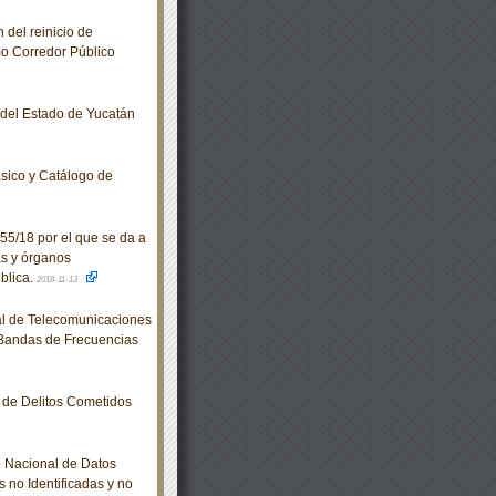
del reinicio de
o Corredor Público
o del Estado de Yucatán
sico y Catálogo de
55/18 por el que se da a
as y órganos
blica.
2018-11-13
al de Telecomunicaciones
 Bandas de Frecuencias
de Delitos Cometidos
 Nacional de Datos
 no Identificadas y no