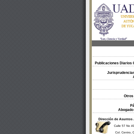
Publicaciones Diarios O
Jurisprudencias
Otros
Pá
Abogado 
Dirección de Asuntos 
Calle 57 No 49
Col. Centro, 