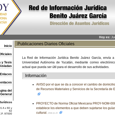
Hoy es:
Jue
Publicaciones Diarios Oficiales
Inicio
ficiales
La Red de Información Jurídica Benito Juárez García, envía a
 y Tesis
Universidad Autónoma de Yucatán, mediante correo electrónico,
Aisladas
actual que pueda ser útil para el desarrollo de sus actividades.
Enlaces
Información
 enlaces
AVISO por el que se da a conocer el cambio de domicilio
de Recursos Materiales y Servicios de la Secretaría de 
gina del
General
Jurídicos
PROYECTO de Norma Oficial Mexicana PROY-NOM-00
establece los elementos a que deben sujetarse los guías 
1 A x 60 y
62
cultural.
2018-11-15
C.P. 97000