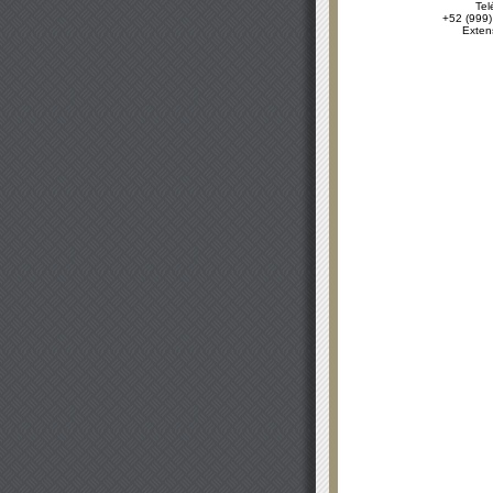
Tel
+52 (999)
Exten