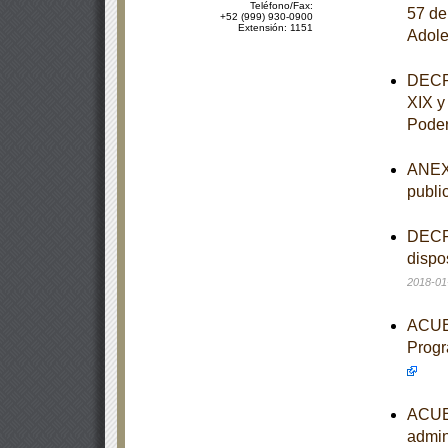
Teléfono/Fax:
57 de
+52 (999) 930-0900
Extensión: 1151
Adole
DECRE
XIX y
Poder
ANEXO
publi
DECRE
dispo
2018-01
ACUER
Progr
ACUER
admin