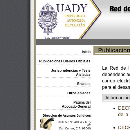
Publicacione
Inicio
Publicaciones Diarios Oficiales
La Red de In
Jurisprudencias y Tesis
dependencia
Aisladas
correo electr
Enlaces
para el desar
Otros enlaces
Información
Página del
Abogado General
DECRE
de la
Dirección de Asuntos Jurídicos
Calle 57 No 491 A x 60 y
62
DECRE
Col. Centro, C.P. 97000