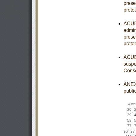
prese
prote
ACUER
admin
prese
prote
ACUER
suspe
Conse
ANEXO
publi
« Ant
20
|
39
|
58
|
77
|
96
|
97