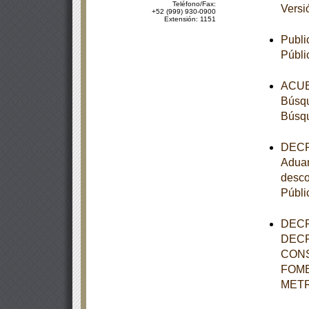
Teléfono/Fax:
Versi
+52 (999) 930-0900
Extensión: 1151
Publi
Públi
ACUER
Búsqu
Búsqu
DECRE
Aduan
desco
Públi
DECR
DECR
CONS
FOME
METR