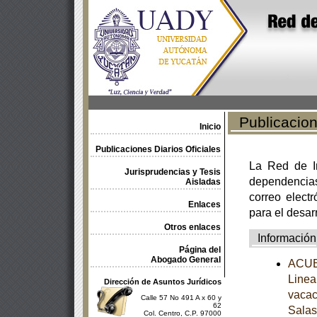
Publicacione
Inicio
Publicaciones Diarios Oficiales
La Red de In
Jurisprudencias y Tesis
dependencia
Aisladas
correo electr
Enlaces
para el desar
Otros enlaces
Información
Página del
Abogado General
ACUER
Linea
Dirección de Asuntos Jurídicos
vacac
Calle 57 No 491 A x 60 y
62
Salas
Col. Centro, C.P. 97000