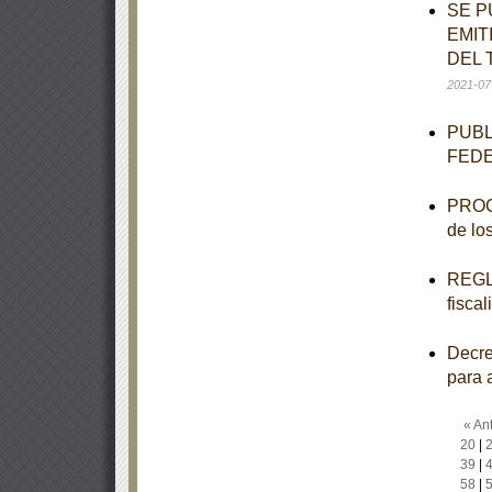
SE P
EMIT
DEL 
2021-07
PUBL
FED
PROGR
de lo
REGLA
fisca
Decre
para 
« Ant
20
|
39
|
58
|