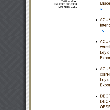
Teléfono/Fax:
Misce
+52 (999) 930-0900
Extensión: 1151
ACUER
Interi
ACUER
correl
Ley d
Expor
ACUER
correl
Ley d
Expor
DECR
DECR
OBSE