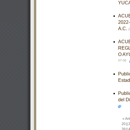
YUC
ACUER
2022-
A.C.
2
ACUE
REGL
O AY
07-06
Publi
Estad
Publi
del D
« Ant
20
|
39
|