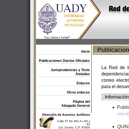
Publicacione
Inicio
Publicaciones Diarios Oficiales
La Red de In
Jurisprudencias y Tesis
dependencia
Aisladas
correo electr
Enlaces
para el desar
Otros enlaces
Información
Página del
Abogado General
Publi
2022-08
Dirección de Asuntos Jurídicos
Calle 57 No 491 A x 60 y
62
QUINT
Col. Centro, C.P. 97000