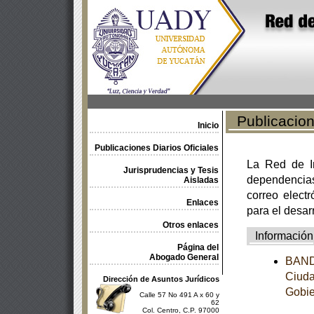
Publicacione
Inicio
Publicaciones Diarios Oficiales
La Red de In
Jurisprudencias y Tesis
dependencia
Aisladas
correo electr
Enlaces
para el desar
Otros enlaces
Información
Página del
Abogado General
BANDO
Ciuda
Dirección de Asuntos Jurídicos
Gobie
Calle 57 No 491 A x 60 y
62
Col. Centro, C.P. 97000