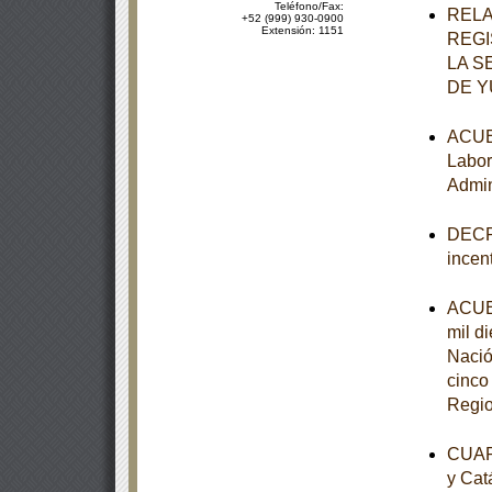
Teléfono/Fax:
RELA
+52 (999) 930-0900
Extensión: 1151
REGI
LA S
DE 
ACUER
Labor
Admin
DECRE
incen
ACUER
mil d
Nació
cinco
Regio
CUART
y Cat