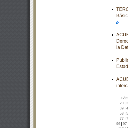
TERCE
Básic
ACUER
Derec
la De
Publi
Estad
ACUER
inter
« Ant
20
|
39
|
58
|
77
|
96
|
97