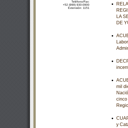
Teléfono/Fax:
RELA
+52 (999) 930-0900
Extensión: 1151
REGI
LA S
DE 
ACUER
Labor
Admin
DECRE
incen
ACUER
mil d
Nació
cinco
Regio
CUART
y Cat