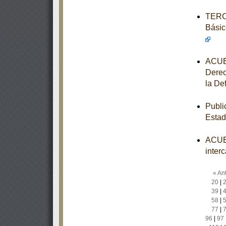
TERCE
Básic
ACUER
Derec
la De
Publi
Estad
ACUER
inter
« Ant
20
|
39
|
58
|
77
|
96
|
97