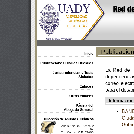
Publicacione
Inicio
Publicaciones Diarios Oficiales
La Red de In
Jurisprudencias y Tesis
dependencia
Aisladas
correo electr
Enlaces
para el desar
Otros enlaces
Información
Página del
Abogado General
BANDO
Ciuda
Dirección de Asuntos Jurídicos
Gobie
Calle 57 No 491 A x 60 y
62
Col. Centro, C.P. 97000