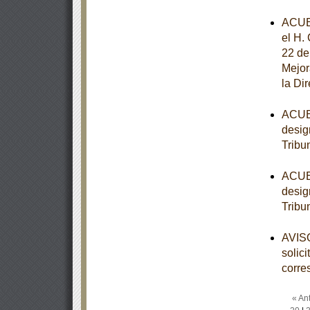
ACUE
el H.
22 de
Mejor
la Di
ACUER
desig
Tribu
ACUER
desig
Tribu
AVISO
solic
corre
« Ant