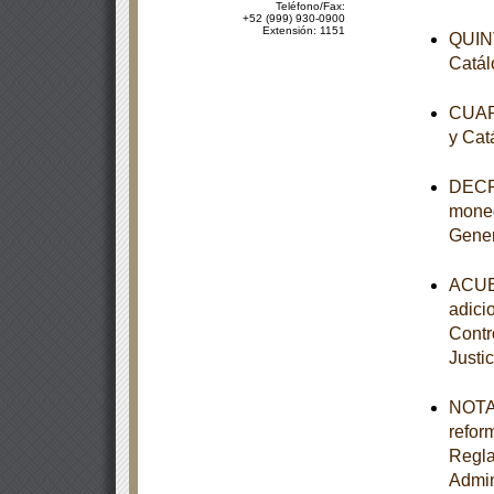
Teléfono/Fax:
+52 (999) 930-0900
Extensión: 1151
QUINT
Catál
CUART
y Cat
DECRE
moned
Gener
ACUER
adici
Contr
Justic
NOTA 
refor
Regla
Admin