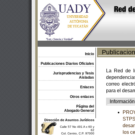
Publicacione
Inicio
Publicaciones Diarios Oficiales
La Red de In
Jurisprudencias y Tesis
dependencia
Aisladas
correo electr
Enlaces
para el desar
Otros enlaces
Información
Página del
Abogado General
PROY
STPS-
Dirección de Asuntos Jurídicos
desar
Calle 57 No 491 A x 60 y
62
los c
Col. Centro, C.P. 97000