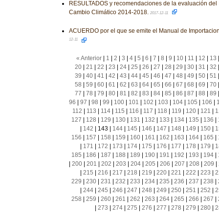
RESULTADOS y recomendaciones de la evaluación del 
Cambio Climático 2014-2018.
2017-12-11
ACUERDO por el que se emite el Manual de Importacion
12-11
« Anterior
|
1
|
2
|
3
|
4
|
5
|
6
|
7
|
8
|
9
|
10
|
11
|
12
|
13
20
|
21
|
22
|
23
|
24
|
25
|
26
|
27
|
28
|
29
|
30
|
31
|
32
39
|
40
|
41
|
42
|
43
|
44
|
45
|
46
|
47
|
48
|
49
|
50
|
51
58
|
59
|
60
|
61
|
62
|
63
|
64
|
65
|
66
|
67
|
68
|
69
|
70
77
|
78
|
79
|
80
|
81
|
82
|
83
|
84
|
85
|
86
|
87
|
88
|
89
96
|
97
|
98
|
99
|
100
|
101
|
102
|
103
|
104
|
105
|
106
|
112
|
113
|
114
|
115
|
116
|
117
|
118
|
119
|
120
|
121
|
1
127
|
128
|
129
|
130
|
131
|
132
|
133
|
134
|
135
|
136
|
|
142
|
143
|
144
|
145
|
146
|
147
|
148
|
149
|
150
|
1
156
|
157
|
158
|
159
|
160
|
161
|
162
|
163
|
164
|
165
|
|
171
|
172
|
173
|
174
|
175
|
176
|
177
|
178
|
179
|
1
185
|
186
|
187
|
188
|
189
|
190
|
191
|
192
|
193
|
194
|
|
200
|
201
|
202
|
203
|
204
|
205
|
206
|
207
|
208
|
209
|
|
215
|
216
|
217
|
218
|
219
|
220
|
221
|
222
|
223
|
2
229
|
230
|
231
|
232
|
233
|
234
|
235
|
236
|
237
|
238
|
|
244
|
245
|
246
|
247
|
248
|
249
|
250
|
251
|
252
|
2
258
|
259
|
260
|
261
|
262
|
263
|
264
|
265
|
266
|
267
|
|
273
|
274
|
275
|
276
|
277
|
278
|
279
|
280
|
2