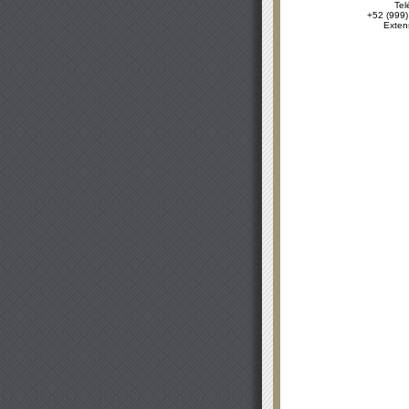
Tel
+52 (999)
Exten