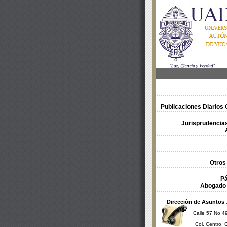
Publicaciones Diarios O
Jurisprudencias
Otros
Pá
Abogado 
Dirección de Asuntos 
Calle 57 No 49
Col. Centro, 