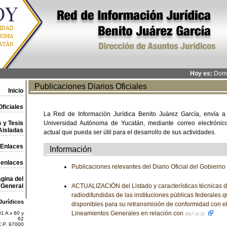
Hoy es:
Domi
Publicaciones Diarios Oficiales
Inicio
ficiales
La Red de Información Jurídica Benito Juárez García, envía a
 y Tesis
Universidad Autónoma de Yucatán, mediante correo electrónico,
Aisladas
actual que pueda ser útil para el desarrollo de sus actividades.
Enlaces
Información
 enlaces
Publicaciones relevantes del Diario Oficial del Gobiern
gina del
General
ACTUALIZACIÓN del Listado y características técnicas d
radiodifundidas de las instituciones públicas federales 
Jurídicos
disponibles para su retransmisión de conformidad con el 
Lineamientos Generales en relación con
1 A x 60 y
2017-12-13
62
C.P. 97000