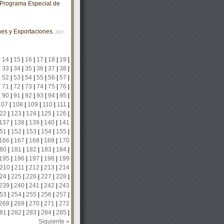
Programa Especial de
es y Exportaciones.
2017-
|
14
|
15
|
16
|
17
|
18
|
19
|
|
33
|
34
|
35
|
36
|
37
|
38
|
|
52
|
53
|
54
|
55
|
56
|
57
|
|
71
|
72
|
73
|
74
|
75
|
76
|
|
90
|
91
|
92
|
93
|
94
|
95
|
107
|
108
|
109
|
110
|
111
|
22
|
123
|
124
|
125
|
126
|
137
|
138
|
139
|
140
|
141
51
|
152
|
153
|
154
|
155
|
166
|
167
|
168
|
169
|
170
80
|
181
|
182
|
183
|
184
|
195
|
196
|
197
|
198
|
199
210
|
211
|
212
|
213
|
214
24
|
225
|
226
|
227
|
228
|
239
|
240
|
241
|
242
|
243
53
|
254
|
255
|
256
|
257
|
268
|
269
|
270
|
271
|
272
81
|
282
|
283
|
284
|
285
|
Siguiente »