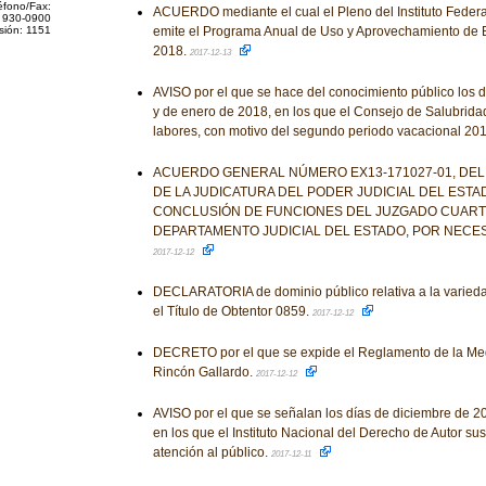
éfono/Fax:
ACUERDO mediante el cual el Pleno del Instituto Feder
 930-0900
sión: 1151
emite el Programa Anual de Uso y Aprovechamiento de
2018.
2017-12-13
AVISO por el que se hace del conocimiento público los 
y de enero de 2018, en los que el Consejo de Salubrid
labores, con motivo del segundo periodo vacacional 20
ACUERDO GENERAL NÚMERO EX13-171027-01, DEL
DE LA JUDICATURA DEL PODER JUDICIAL DEL ESTA
CONCLUSIÓN DE FUNCIONES DEL JUZGADO CUART
DEPARTAMENTO JUDICIAL DEL ESTADO, POR NECES
2017-12-12
DECLARATORIA de dominio público relativa a la varieda
el Título de Obtentor 0859.
2017-12-12
DECRETO por el que se expide el Reglamento de la Med
Rincón Gallardo.
2017-12-12
AVISO por el que se señalan los días de diciembre de 2
en los que el Instituto Nacional del Derecho de Autor su
atención al público.
2017-12-11