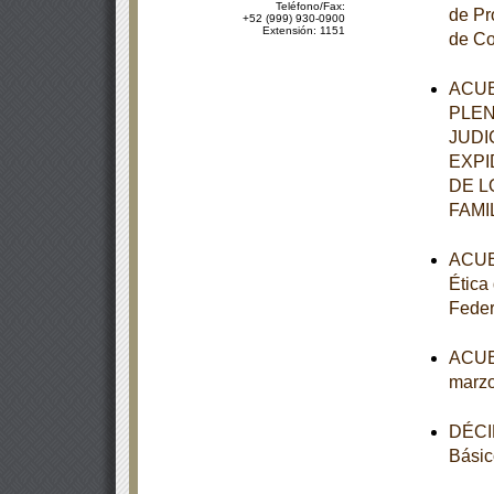
Teléfono/Fax:
de Pr
+52 (999) 930-0900
Extensión: 1151
de Co
ACUE
PLEN
JUDI
EXPI
DE L
FAMI
ACUER
Ética
Feder
ACUER
marzo
DÉCIM
Básic