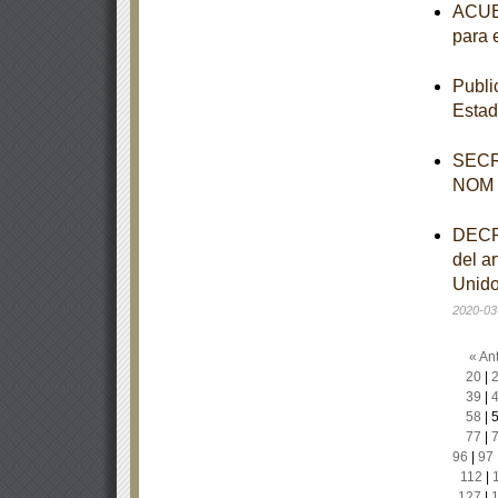
ACUER
para 
Publi
Estad
SECR
NOM
DECRE
del ar
Unido
2020-03
« Ant
20
|
39
|
58
|
77
|
96
|
97
112
|
127
|