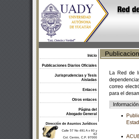
Publicacione
Inicio
Publicaciones Diarios Oficiales
La Red de In
Jurisprudencias y Tesis
dependencia
Aisladas
correo electr
Enlaces
para el desar
Otros enlaces
Información
Página del
Abogado General
Publi
Estad
Dirección de Asuntos Jurídicos
Calle 57 No 491 A x 60 y
62
ACUER
Col. Centro, C.P. 97000