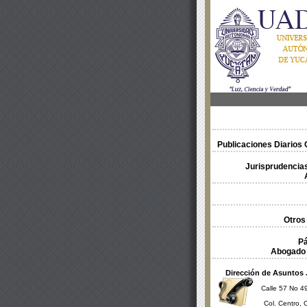
Publicaciones Diarios O
Jurisprudencias
Otros
Pá
Abogado 
Dirección de Asuntos 
Calle 57 No 49
Col. Centro, 