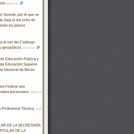
ción
2018-10-16
 Sureste, por el que se
ta Sala el día ocho de
rerán los plazos
 el uso del Catálogo
y geográficos.
2018-10-16
de Educación Pública y
s de Educación Superior
ama Nacional de Becas
ura Federal que
 datos personales.
2018-10-10
 Profesional Técnica.
2018-
LAR DE LA SECRETARÍA
TITULAR DE LA