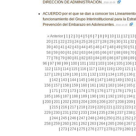
DIRECCIÓN DE ADMINISTRACIÓN.
2018-10-09
ACUERDO por el que se dan a conocer los Lineamientos
funcionamiento del Grupo Interinstitucional para la Estra
Prevención del Embarazo en Adolescentes.
2018-10-09
« Anterior
|
1
|
2
|
3
|
4
|
5
|
6
|
7
|
8
|
9
|
10
|
11
|
12
|
13
20
|
21
|
22
|
23
|
24
|
25
|
26
|
27
|
28
|
29
|
30
|
31
|
32
39
|
40
|
41
|
42
|
43
|
44
|
45
|
46
|
47
|
48
|
49
|
50
|
51
58
|
59
|
60
|
61
|
62
|
63
|
64
|
65
|
66
|
67
|
68
|
69
|
70
77
|
78
|
79
|
80
|
81
|
82
|
83
|
84
|
85
|
86
|
87
|
88
|
89
96
|
97
|
98
|
99
|
100
|
101
|
102
|
103
|
104
|
105
|
106
|
112
|
113
|
114
|
115
|
116
|
117
|
118
|
119
|
120
|
121
|
1
127
|
128
|
129
|
130
|
131
|
132
|
133
|
134
|
135
|
136
|
|
142
|
143
|
144
|
145
|
146
|
147
|
148
|
149
|
150
|
1
156
|
157
|
158
|
159
|
160
|
161
|
162
|
163
|
164
|
165
|
|
171
|
172
|
173
|
174
|
175
|
176
|
177
|
178
|
179
|
1
185
|
186
|
187
|
188
|
189
|
190
|
191
|
192
|
193
|
194
|
|
200
|
201
|
202
|
203
|
204
|
205
|
206
|
207
|
208
|
209
|
|
215
|
216
|
217
|
218
|
219
|
220
|
221
|
222
|
223
|
2
229
|
230
|
231
|
232
|
233
|
234
|
235
|
236
|
237
|
238
|
|
244
|
245
|
246
|
247
|
248
|
249
|
250
|
251
|
252
|
2
258
|
259
|
260
|
261
|
262
|
263
|
264
|
265
|
266
|
267
|
|
273
|
274
|
275
|
276
|
277
|
278
|
279
|
280
|
2