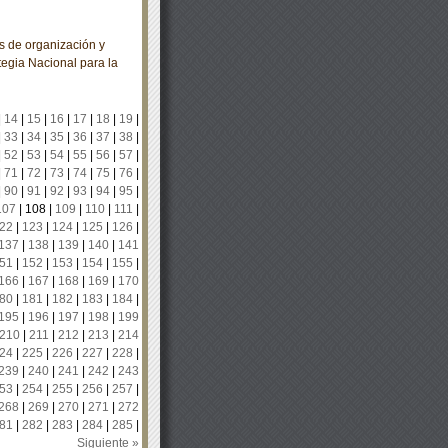
 de organización y
tegia Nacional para la
|
14
|
15
|
16
|
17
|
18
|
19
|
|
33
|
34
|
35
|
36
|
37
|
38
|
|
52
|
53
|
54
|
55
|
56
|
57
|
|
71
|
72
|
73
|
74
|
75
|
76
|
|
90
|
91
|
92
|
93
|
94
|
95
|
107
|
108
|
109
|
110
|
111
|
22
|
123
|
124
|
125
|
126
|
137
|
138
|
139
|
140
|
141
51
|
152
|
153
|
154
|
155
|
166
|
167
|
168
|
169
|
170
80
|
181
|
182
|
183
|
184
|
195
|
196
|
197
|
198
|
199
210
|
211
|
212
|
213
|
214
24
|
225
|
226
|
227
|
228
|
239
|
240
|
241
|
242
|
243
53
|
254
|
255
|
256
|
257
|
268
|
269
|
270
|
271
|
272
81
|
282
|
283
|
284
|
285
|
Siguiente »