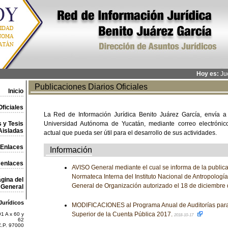
Hoy es:
Jue
Publicaciones Diarios Oficiales
Inicio
ficiales
La Red de Información Jurídica Benito Juárez García, envía a
 y Tesis
Universidad Autónoma de Yucatán, mediante correo electrónico,
Aisladas
actual que pueda ser útil para el desarrollo de sus actividades.
Enlaces
Información
 enlaces
AVISO General mediante el cual se informa de la publica
Normateca Interna del Instituto Nacional de Antropología
gina del
General de Organización autorizado el 18 de diciembre
General
Jurídicos
MODIFICACIONES al Programa Anual de Auditorías para 
Superior de la Cuenta Pública 2017.
1 A x 60 y
2018-10-17
62
C.P. 97000