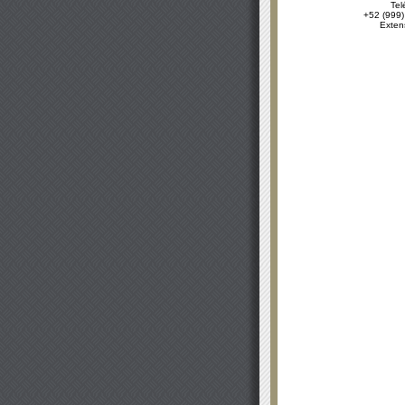
Tel
+52 (999)
Exten