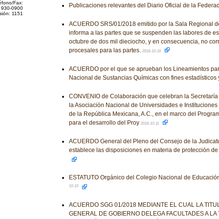
éfono/Fax:
Publicaciones relevantes del Diario Oficial de la Federa
 930-0900
sión: 1151
ACUERDO SRS/01/2018 emitido por la Sala Regional del
informa a las partes que se suspenden las labores de es
octubre de dos mil dieciocho, y en consecuencia, no cor
procesales para las partes.
2018-10-16
ACUERDO por el que se aprueban los Lineamientos para
Nacional de Sustancias Químicas con fines estadísticos 
CONVENIO de Colaboración que celebran la Secretaría 
la Asociación Nacional de Universidades e Institucione
de la República Mexicana, A.C., en el marco del Progr
para el desarrollo del Proy
2018-10-11
ACUERDO General del Pleno del Consejo de la Judicat
establece las disposiciones en materia de protección de
ESTATUTO Orgánico del Colegio Nacional de Educación
10-10
ACUERDO SGG 01/2018 MEDIANTE EL CUAL LA TITU
GENERAL DE GOBIERNO DELEGA FACULTADES A LA 