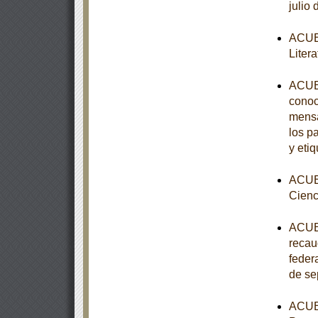
julio
ACUER
Liter
ACUER
conoc
mensa
los p
y eti
ACUER
Cienc
ACUER
recau
feder
de se
ACUER