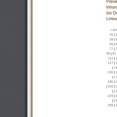
Preve
Inhum
los D
Linea
« Ant
20
|
39
|
58
|
77
|
96
|
97
112
|
127
|
|
1
156
|
|
1
185
|
|
200
|
|
2
229
|
|
2
258
|