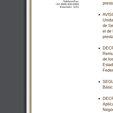
Teléfono/Fax:
prest
+52 (999) 930-0900
Extensión: 1151
AVISO
Unida
de Se
el de
prest
DECRE
Remun
de los
Estad
Feder
SEGUN
Básic
DECRE
Aplic
Negoc