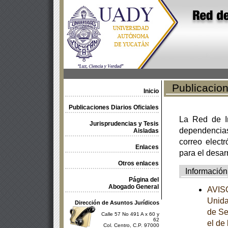
Publicacione
Inicio
Publicaciones Diarios Oficiales
La Red de In
Jurisprudencias y Tesis
dependencia
Aisladas
correo electr
Enlaces
para el desar
Otros enlaces
Información
Página del
Abogado General
AVISO
Unida
Dirección de Asuntos Jurídicos
de Se
Calle 57 No 491 A x 60 y
62
el de
Col. Centro, C.P. 97000