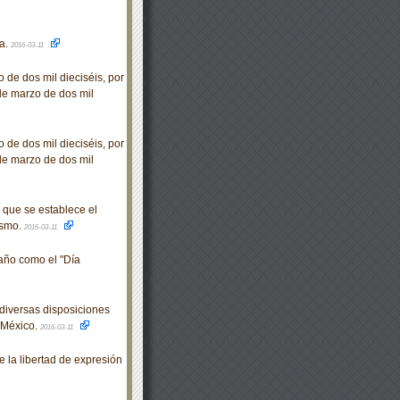
ta.
2016-03-11
 de dos mil dieciséis, por
 de marzo de dos mil
 de dos mil dieciséis, por
 de marzo de dos mil
que se establece el
ismo.
2016-03-11
año como el "Día
diversas disposiciones
 México.
2016-03-11
la libertad de expresión