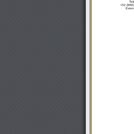
Tel
+52 (999)
Exten