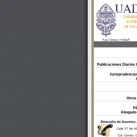
Publicaciones Diarios O
Jurisprudencias
Otros
Pá
Abogado 
Dirección de Asuntos 
Calle 57 No 49
Col. Centro, 