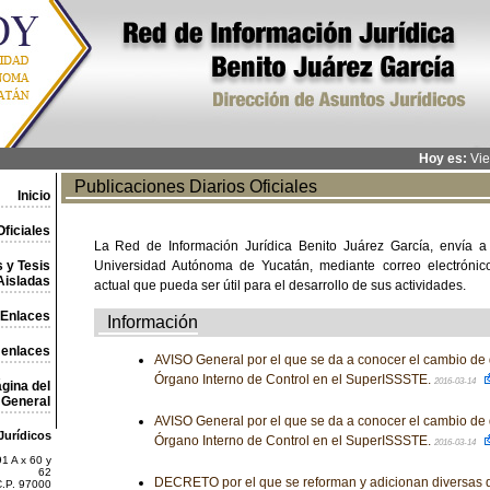
Hoy es:
Vie
Publicaciones Diarios Oficiales
Inicio
ficiales
La Red de Información Jurídica Benito Juárez García, envía a
 y Tesis
Universidad Autónoma de Yucatán, mediante correo electrónico,
Aisladas
actual que pueda ser útil para el desarrollo de sus actividades.
Enlaces
Información
 enlaces
AVISO General por el que se da a conocer el cambio de do
Órgano Interno de Control en el SuperISSSTE.
2016-03-14
gina del
General
AVISO General por el que se da a conocer el cambio de do
Jurídicos
Órgano Interno de Control en el SuperISSSTE.
2016-03-14
1 A x 60 y
62
DECRETO por el que se reforman y adicionan diversas d
C.P. 97000