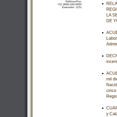
Teléfono/Fax:
RELA
+52 (999) 930-0900
Extensión: 1151
REGI
LA S
DE 
ACUER
Labor
Admin
DECRE
incen
ACUER
mil d
Nació
cinco
Regio
CUART
y Cat