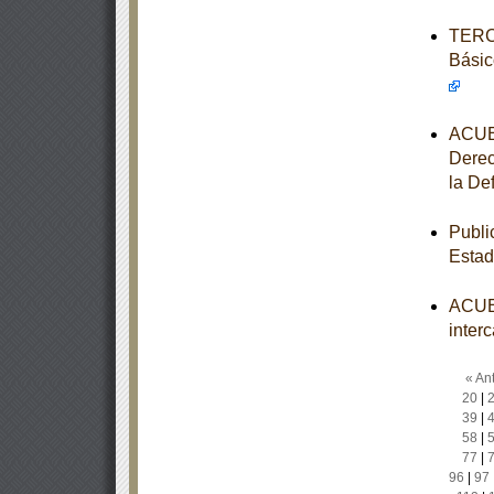
TERCE
Básic
ACUER
Derec
la De
Publi
Estad
ACUER
inter
« Ant
20
|
39
|
58
|
77
|
96
|
97