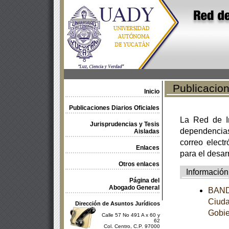
Publicacione
Inicio
Publicaciones Diarios Oficiales
La Red de In
Jurisprudencias y Tesis
dependencia
Aisladas
correo electr
Enlaces
para el desar
Otros enlaces
Información
Página del
Abogado General
BANDO
Ciuda
Dirección de Asuntos Jurídicos
Gobie
Calle 57 No 491 A x 60 y
62
Col. Centro, C.P. 97000