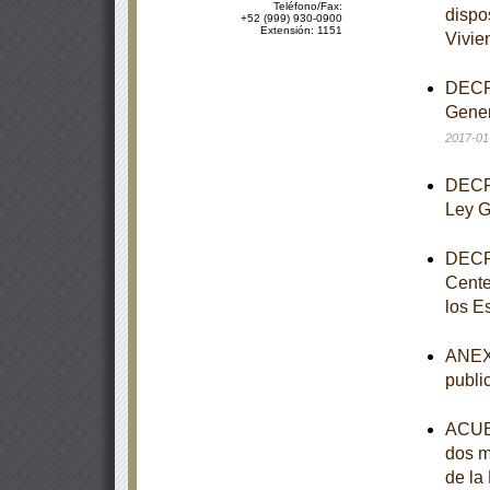
Teléfono/Fax:
dispo
+52 (999) 930-0900
Extensión: 1151
Vivie
DECRE
Gener
2017-01
DECRE
Ley G
DECRE
Cente
los E
ANEXO
publi
ACUER
dos m
de la