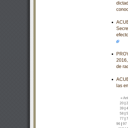
dicta
conoc
ACUER
Secre
efect
PROY
2016,
de ra
ACUER
las e
« Ant
20
|
39
|
58
|
77
|
96
|
97