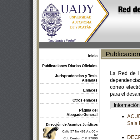
Publicacione
Inicio
Publicaciones Diarios Oficiales
La Red de In
Jurisprudencias y Tesis
dependencia
Aisladas
correo electr
Enlaces
para el desar
Otros enlaces
Información
Página del
Abogado General
ACUER
Sala 
Dirección de Asuntos Jurídicos
Calle 57 No 491 A x 60 y
62
DECRE
Col. Centro, C.P. 97000