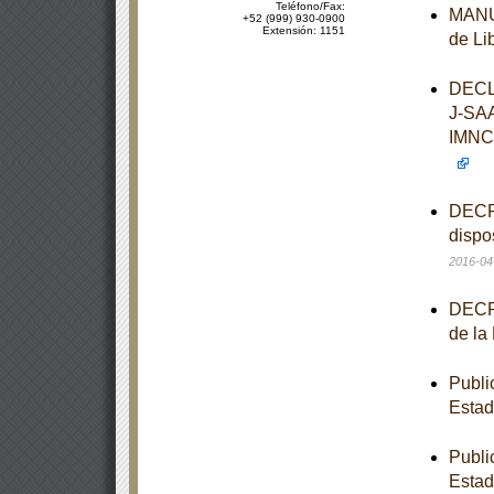
Teléfono/Fax:
MANUA
+52 (999) 930-0900
Extensión: 1151
de Li
DECL
J-SA
IMNC
DECRE
dispo
2016-04
DECRE
de la
Publi
Estad
Publi
Estad