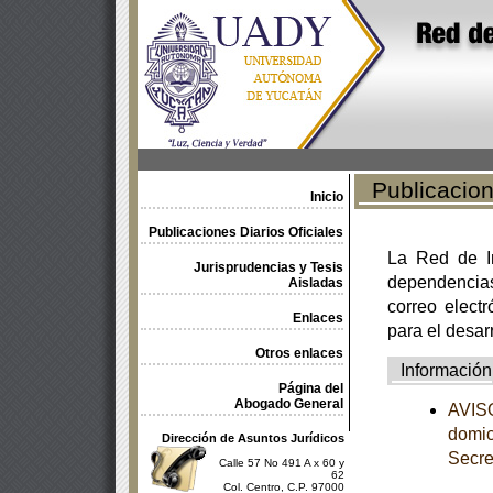
Publicacione
Inicio
Publicaciones Diarios Oficiales
La Red de In
Jurisprudencias y Tesis
dependencia
Aisladas
correo electr
Enlaces
para el desar
Otros enlaces
Información
Página del
Abogado General
AVISO
domic
Dirección de Asuntos Jurídicos
Secre
Calle 57 No 491 A x 60 y
62
Col. Centro, C.P. 97000