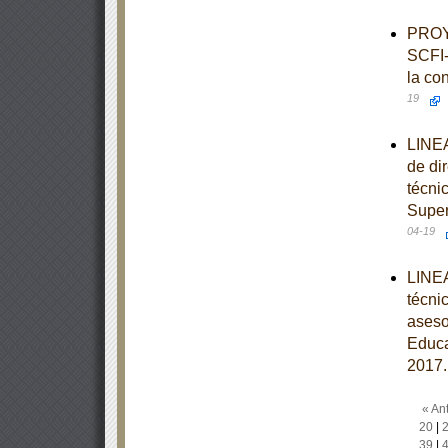
PROY
SCFI-
la co
19
LINEA
de di
técni
Super
04-19
LINEA
técni
aseso
Educa
2017.
« Ant
20
|
39
|