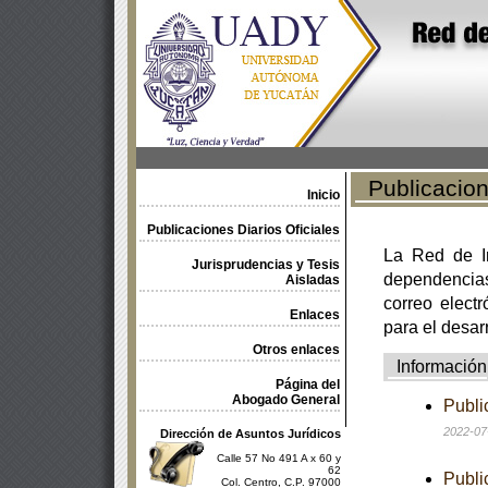
Publicacione
Inicio
Publicaciones Diarios Oficiales
La Red de In
Jurisprudencias y Tesis
dependencia
Aisladas
correo electr
Enlaces
para el desar
Otros enlaces
Información
Página del
Abogado General
Publi
2022-07
Dirección de Asuntos Jurídicos
Calle 57 No 491 A x 60 y
62
Publi
Col. Centro, C.P. 97000