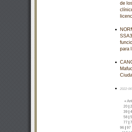
de lo
clínic
licen
NORM
SSA3-
funci
para 
CANC
Mafud
Ciuda
2022-06
« Ant
20
|
39
|
58
|
77
|
96
|
97