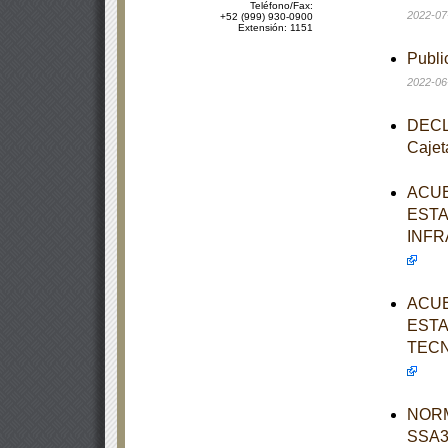
Teléfono/Fax:
2022-07
+52 (999) 930-0900
Extensión: 1151
Publi
2022-06
DECLA
Cajet
ACUE
ESTA
INFR
ACUE
ESTA
TECN
NORM
SSA3-