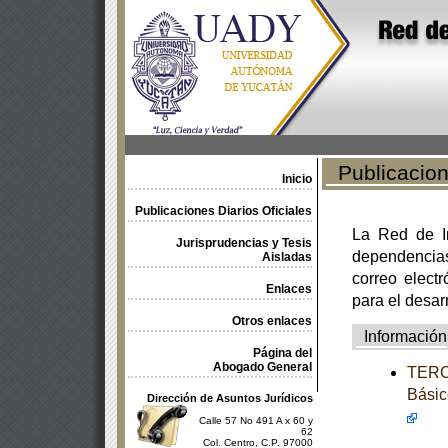
Publicacione
Inicio
Publicaciones Diarios Oficiales
La Red de In
Jurisprudencias y Tesis
dependencia
Aisladas
correo electr
Enlaces
para el desar
Otros enlaces
Información
Página del
Abogado General
TERCE
Básic
Dirección de Asuntos Jurídicos
Calle 57 No 491 A x 60 y
62
Col. Centro, C.P. 97000