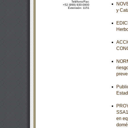
Teléfono/Fax:
NOVEN
+52 (999) 930-0900
Extensión: 1151
y Cat
EDICI
Herbo
ACCI
CON
NORMA
riesgo
preve
Publi
Estad
PROY
SSA1-
en eq
domés