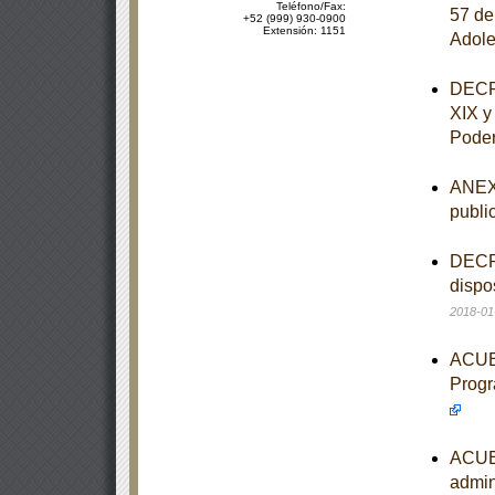
Teléfono/Fax:
57 de
+52 (999) 930-0900
Extensión: 1151
Adole
DECRE
XIX y
Poder
ANEXO
publi
DECRE
dispo
2018-01
ACUER
Progr
ACUER
admin