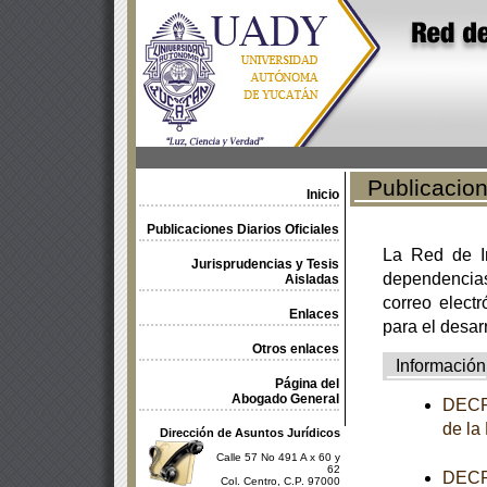
Publicacione
Inicio
Publicaciones Diarios Oficiales
La Red de In
Jurisprudencias y Tesis
dependencia
Aisladas
correo electr
Enlaces
para el desar
Otros enlaces
Información
Página del
Abogado General
DECRE
de la
Dirección de Asuntos Jurídicos
Calle 57 No 491 A x 60 y
62
DECRE
Col. Centro, C.P. 97000