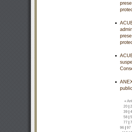
prese
prote
ACUER
admin
prese
prote
ACUER
suspe
Conse
ANEXO
publi
« Ant
20
|
39
|
58
|
77
|
96
|
97