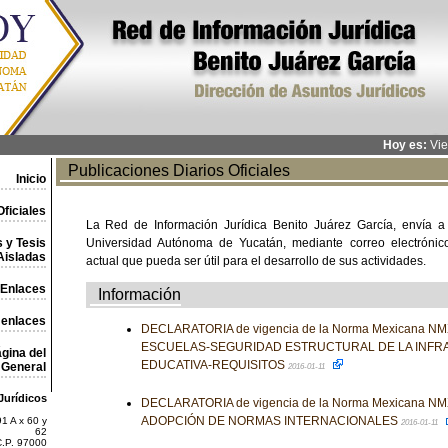
Hoy es:
Vie
Publicaciones Diarios Oficiales
Inicio
ficiales
La Red de Información Jurídica Benito Juárez García, envía a
 y Tesis
Universidad Autónoma de Yucatán, mediante correo electrónico,
Aisladas
actual que pueda ser útil para el desarrollo de sus actividades.
Enlaces
Información
 enlaces
DECLARATORIA de vigencia de la Norma Mexicana NM
ESCUELAS-SEGURIDAD ESTRUCTURAL DE LA INFR
gina del
EDUCATIVA-REQUISITOS
General
2016-01-11
Jurídicos
DECLARATORIA de vigencia de la Norma Mexicana NMX
ADOPCIÓN DE NORMAS INTERNACIONALES
1 A x 60 y
2016-01-11
62
C.P. 97000