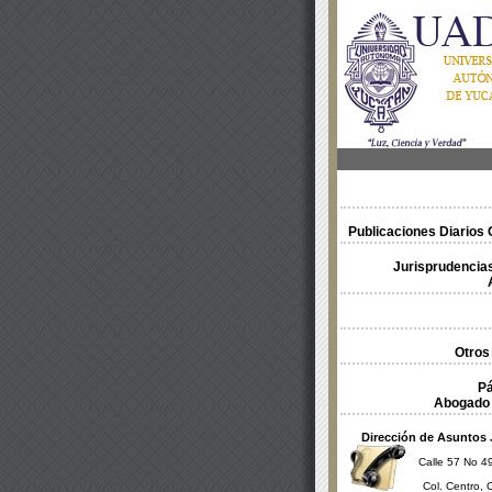
Publicaciones Diarios O
Jurisprudencias
Otros
Pá
Abogado 
Dirección de Asuntos 
Calle 57 No 49
Col. Centro, 