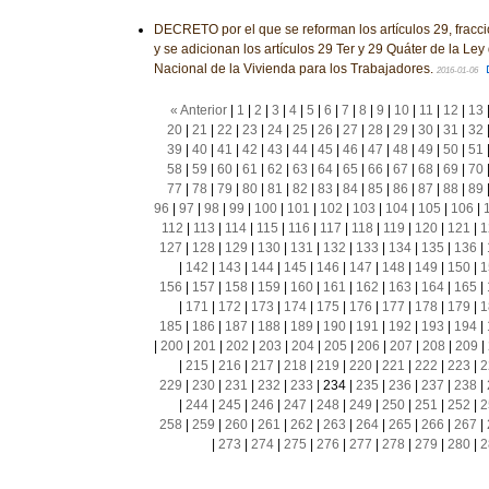
DECRETO por el que se reforman los artículos 29, fracció
y se adicionan los artículos 29 Ter y 29 Quáter de la Ley 
Nacional de la Vivienda para los Trabajadores.
2016-01-06
« Anterior
|
1
|
2
|
3
|
4
|
5
|
6
|
7
|
8
|
9
|
10
|
11
|
12
|
13
20
|
21
|
22
|
23
|
24
|
25
|
26
|
27
|
28
|
29
|
30
|
31
|
32
39
|
40
|
41
|
42
|
43
|
44
|
45
|
46
|
47
|
48
|
49
|
50
|
51
58
|
59
|
60
|
61
|
62
|
63
|
64
|
65
|
66
|
67
|
68
|
69
|
70
77
|
78
|
79
|
80
|
81
|
82
|
83
|
84
|
85
|
86
|
87
|
88
|
89
96
|
97
|
98
|
99
|
100
|
101
|
102
|
103
|
104
|
105
|
106
|
112
|
113
|
114
|
115
|
116
|
117
|
118
|
119
|
120
|
121
|
1
127
|
128
|
129
|
130
|
131
|
132
|
133
|
134
|
135
|
136
|
|
142
|
143
|
144
|
145
|
146
|
147
|
148
|
149
|
150
|
1
156
|
157
|
158
|
159
|
160
|
161
|
162
|
163
|
164
|
165
|
|
171
|
172
|
173
|
174
|
175
|
176
|
177
|
178
|
179
|
1
185
|
186
|
187
|
188
|
189
|
190
|
191
|
192
|
193
|
194
|
|
200
|
201
|
202
|
203
|
204
|
205
|
206
|
207
|
208
|
209
|
|
215
|
216
|
217
|
218
|
219
|
220
|
221
|
222
|
223
|
2
229
|
230
|
231
|
232
|
233
|
234
|
235
|
236
|
237
|
238
|
|
244
|
245
|
246
|
247
|
248
|
249
|
250
|
251
|
252
|
2
258
|
259
|
260
|
261
|
262
|
263
|
264
|
265
|
266
|
267
|
|
273
|
274
|
275
|
276
|
277
|
278
|
279
|
280
|
2