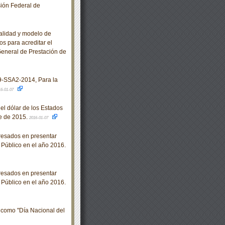
ión Federal de
alidad y modelo de
s para acreditar el
 General de Prestación de
SSA2-2014, Para la
16-01-07
l dólar de los Estados
e de 2015.
2016-01-07
resados en presentar
 Público en el año 2016.
resados en presentar
 Público en el año 2016.
 como "Día Nacional del