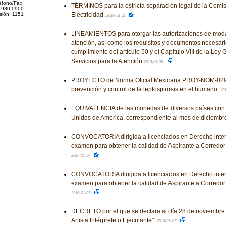
éfono/Fax:
TÉRMINOS para la estricta separación legal de la Comis
 930-0900
sión: 1151
Electricidad.
2016-01-11
LINEAMIENTOS para otorgar las autorizaciones de mod
atención, así como los requisitos y documentos necesario
cumplimiento del artículo 50 y el Capítulo VIII de la Ley
Servicios para la Atención
2016-01-08
PROYECTO de Norma Oficial Mexicana PROY-NOM-029-
prevención y control de la leptospirosis en el humano.
20
EQUIVALENCIA de las monedas de diversos países con e
Unidos de América, correspondiente al mes de diciembr
CONVOCATORIA dirigida a licenciados en Derecho inte
examen para obtener la calidad de Aspirante a Corredor
2016-01-07
CONVOCATORIA dirigida a licenciados en Derecho inte
examen para obtener la calidad de Aspirante a Corredor
2016-01-07
DECRETO por el que se declara al día 28 de noviembre
Artista Intérprete o Ejecutante".
2016-01-07