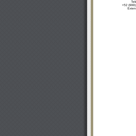
Tel
+52 (999)
Exten