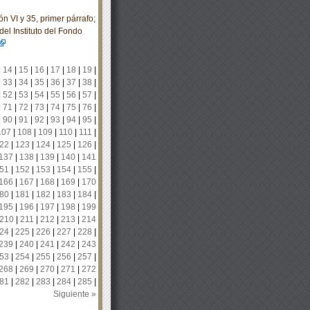
n VI y 35, primer párrafo;
del Instituto del Fondo
|
14
|
15
|
16
|
17
|
18
|
19
|
|
33
|
34
|
35
|
36
|
37
|
38
|
|
52
|
53
|
54
|
55
|
56
|
57
|
|
71
|
72
|
73
|
74
|
75
|
76
|
|
90
|
91
|
92
|
93
|
94
|
95
|
107
|
108
|
109
|
110
|
111
|
22
|
123
|
124
|
125
|
126
|
137
|
138
|
139
|
140
|
141
51
|
152
|
153
|
154
|
155
|
166
|
167
|
168
|
169
|
170
80
|
181
|
182
|
183
|
184
|
195
|
196
|
197
|
198
|
199
210
|
211
|
212
|
213
|
214
24
|
225
|
226
|
227
|
228
|
239
|
240
|
241
|
242
|
243
53
|
254
|
255
|
256
|
257
|
268
|
269
|
270
|
271
|
272
81
|
282
|
283
|
284
|
285
|
Siguiente »