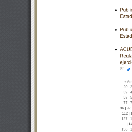
Publi
Estad
Publi
Estad
ACUER
Regla
ejerc
04
« Ant
20
|
39
|
58
|
77
|
96
|
97
112
|
127
|
|
1
156
|