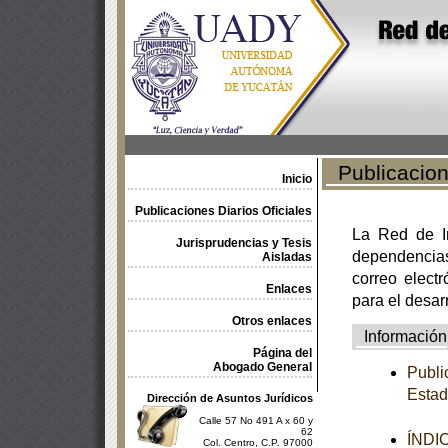
Publicacione
Inicio
Publicaciones Diarios Oficiales
La Red de In
Jurisprudencias y Tesis
dependencia
Aisladas
correo electr
Enlaces
para el desar
Otros enlaces
Información
Página del
Abogado General
Publi
Estad
Dirección de Asuntos Jurídicos
Calle 57 No 491 A x 60 y
62
ÍNDI
Col. Centro, C.P. 97000