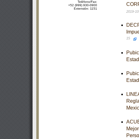
Teléfono/Fax:
CORR
+52 (999) 930-0900
Extensión: 1151
2019-10
DECRE
Impue
15
Pubic
Estad
Pubic
Estad
LINEA
Regla
Mexi
ACUER
Mejor
Perso