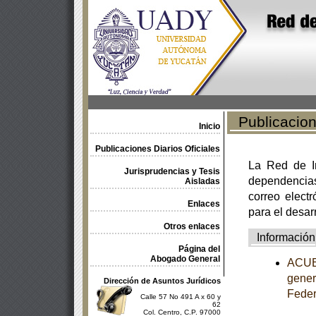
Publicacione
Inicio
Publicaciones Diarios Oficiales
La Red de In
Jurisprudencias y Tesis
dependencia
Aisladas
correo electr
Enlaces
para el desar
Otros enlaces
Información
Página del
Abogado General
ACUER
gener
Dirección de Asuntos Jurídicos
Feder
Calle 57 No 491 A x 60 y
62
Col. Centro, C.P. 97000