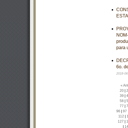
CONS
ESTA
PROYE
NOM-0
produ
para 
DECRE
6o. d
2018-06
« Ant
20
|
39
|
58
|
77
|
96
|
97
112
|
127
|
|
1