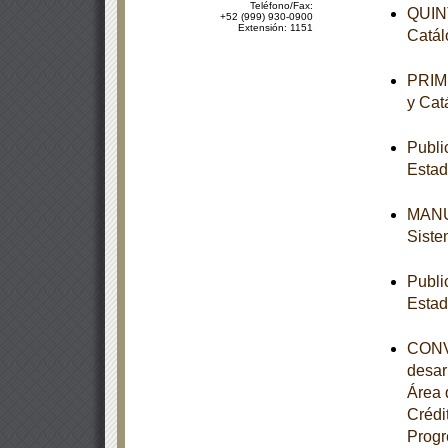
Teléfono/Fax:
QUINT
+52 (999) 930-0900
Extensión: 1151
Catál
PRIME
y Cat
Publi
Estad
MANUA
Siste
Publi
Estad
CONVE
desar
Área 
Crédi
Progr