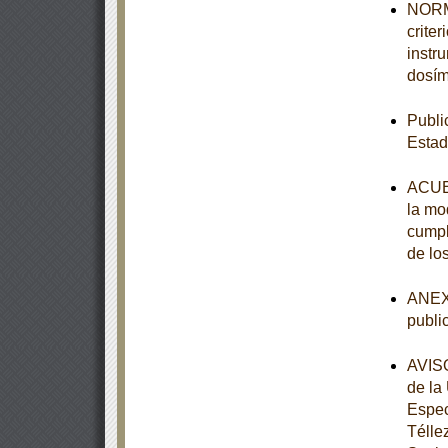
NORMA
crite
instr
dosím
Publi
Estad
ACUER
la mod
cumpl
de lo
ANEXO
publi
AVISO
de la
Espec
Télle