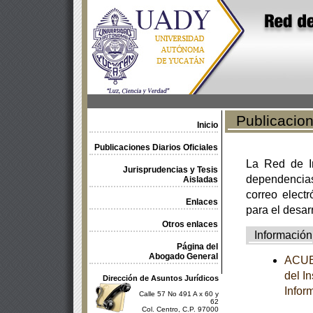
Publicacione
Inicio
Publicaciones Diarios Oficiales
La Red de In
Jurisprudencias y Tesis
dependencia
Aisladas
correo electr
Enlaces
para el desar
Otros enlaces
Información
Página del
Abogado General
ACUER
del I
Dirección de Asuntos Jurídicos
Infor
Calle 57 No 491 A x 60 y
62
Col. Centro, C.P. 97000