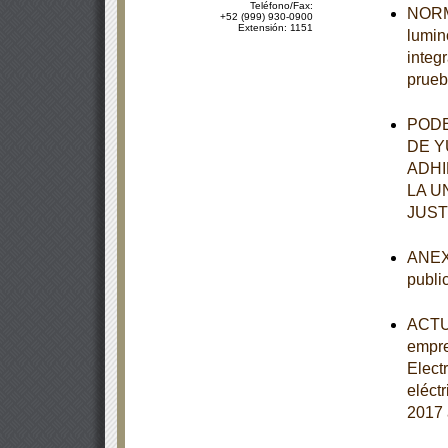
Teléfono/Fax:
NORMA
+52 (999) 930-0900
Extensión: 1151
lumin
integ
prueb
PODE
DE Y
ADHI
LA U
JUST
ANEXO
publi
ACTUA
empre
Elect
eléct
2017 