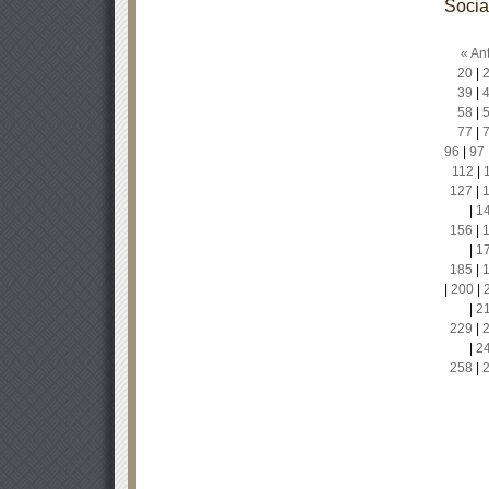
Socia
« Ant
20
|
39
|
58
|
77
|
96
|
97
112
|
127
|
|
1
156
|
|
1
185
|
|
200
|
|
2
229
|
|
2
258
|