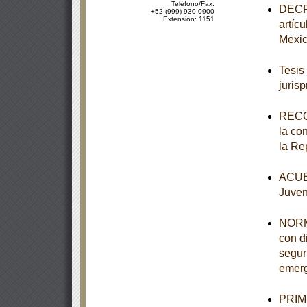
Teléfono/Fax:
DECRE
+52 (999) 930-0900
Extensión: 1151
artíc
Mexi
Tesis
juris
RECO
la co
la Re
ACUER
Juven
NORM
con d
segur
emerg
PRIME