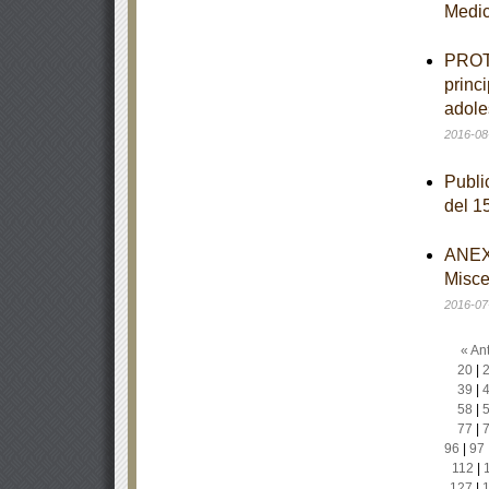
Medi
PROTO
princ
adole
2016-08
Publi
del 1
ANEXO
Misce
2016-07
« Ant
20
|
39
|
58
|
77
|
96
|
97
112
|
127
|