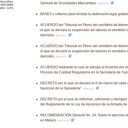
éfono/Fax:
General de Sociedades Mercantiles.
2016-03-14
 930-0900
sión: 1151
BASES y criterios para brindar la defensoría legal gratui
ACUERDO del Tribunal en Pleno del veintitrés de febrero
el que se declara la suspensión de labores el veintidós
dieciséis.
2016-03-11
ACUERDO del Tribunal en Pleno del veintitrés de febrero
el que se declara la suspensión de labores el veintidós
dieciséis.
2016-03-11
ACUERDO mediante el cual se abroga el Acuerdo por el 
Proceso de Calidad Regulatoria en la Secretaría de Tur
DECRETO por el que se declara el 6 de marzo de cada 
Nacional de la Ganadería".
2016-03-11
DECRETO por el que se reforman, adicionan y derogan 
del Reglamento de la Ley de Ascensos de la Armada de
RECOMENDACIÓN General No. 24, Sobre el ejercicio de 
en México.
2016-03-10