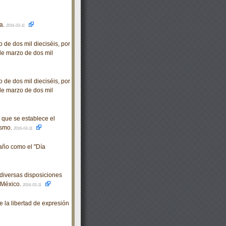
ta.
2016-03-11
 de dos mil dieciséis, por
 de marzo de dos mil
 de dos mil dieciséis, por
 de marzo de dos mil
que se establece el
ismo.
2016-03-11
año como el "Día
diversas disposiciones
 México.
2016-03-11
la libertad de expresión