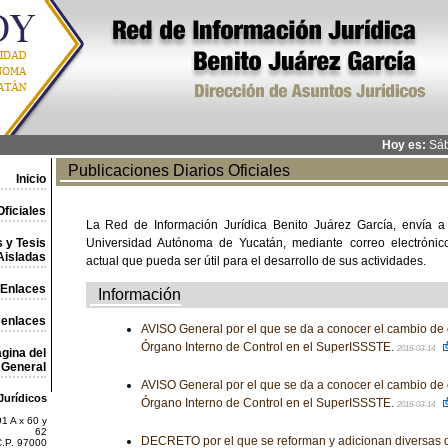
Hoy es:
Sáb
Publicaciones Diarios Oficiales
Inicio
ficiales
La Red de Información Jurídica Benito Juárez García, envía a
 y Tesis
Universidad Autónoma de Yucatán, mediante correo electrónico,
Aisladas
actual que pueda ser útil para el desarrollo de sus actividades.
Enlaces
Información
 enlaces
AVISO General por el que se da a conocer el cambio de do
Órgano Interno de Control en el SuperISSSTE.
2016-03-14
gina del
General
AVISO General por el que se da a conocer el cambio de do
Jurídicos
Órgano Interno de Control en el SuperISSSTE.
2016-03-14
1 A x 60 y
62
DECRETO por el que se reforman y adicionan diversas d
C.P. 97000