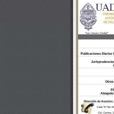
Publicaciones Diarios O
Jurisprudencias
Otros
Pá
Abogado 
Dirección de Asuntos 
Calle 57 No 49
Col. Centro, 