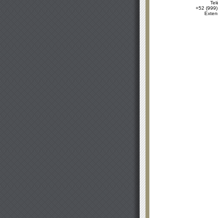
Tel
+52 (999)
Exten