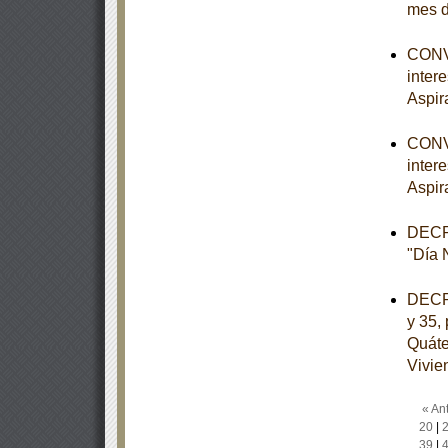
mes d
CONVO
inter
Aspir
CONVO
inter
Aspir
DECRE
"Día N
DECRE
y 35, 
Quáte
Vivie
« Ant
20
|
39
|