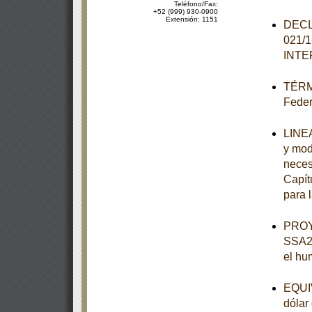
Teléfono/Fax:
+52 (999) 930-0900
Extensión: 1151
DECL
021/
INT
TÉRMI
Feder
LINEA
y mod
neces
Capít
para 
PROY
SSA2-
el hu
EQUIV
dólar