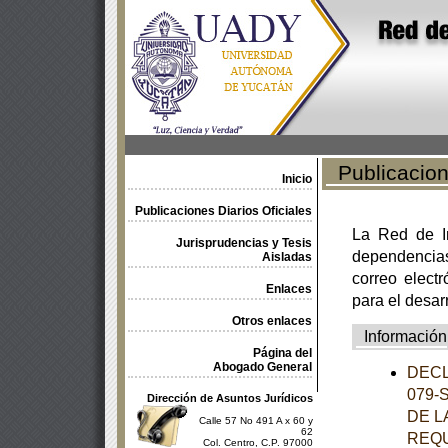
Publicacione
Inicio
Publicaciones Diarios Oficiales
La Red de In
Jurisprudencias y Tesis
dependencia
Aisladas
correo electr
Enlaces
para el desar
Otros enlaces
Información
Página del
Abogado General
DECL
079-
Dirección de Asuntos Jurídicos
DE L
Calle 57 No 491 A x 60 y
62
REQU
Col. Centro, C.P. 97000